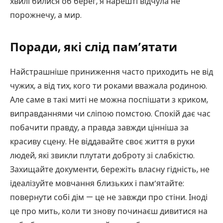
хвилі билися об берег, я нарешті відчула не
порожнечу, а мир.
Поради, які слід пам’ятати
Найстрашніше приниження часто приходить не від
чужих, а від тих, кого ти роками вважала родиною.
Але саме в такі миті не можна поспішати з криком,
виправданнями чи сліпою помстою. Спокій дає час
побачити правду, а правда завжди цінніша за
красиву сцену. Не віддавайте своє життя в руки
людей, які звикли плутати доброту зі слабкістю.
Захищайте документи, бережіть власну гідність, не
ідеалізуйте мовчання близьких і пам’ятайте:
повернути собі дім — це не завжди про стіни. Іноді
це про мить, коли ти знову починаєш дивитися на