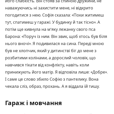
його слабкість. Він стояв за спиною дружини, не
наважуючись ні захистити мене, ні відкрито
погодитися з нею. Софія сказала: «Поки житимеш
тут, спатимеш у гаражі. У будинку й так тісно». А
потім ще кивнула на м’яку лежанку свого пса
Барона: «Поруч із ним. Він звик, щоб хтось був біля
нього вночі». Я подивилася на сина. Переді мною
був не хлопчик, який у дитинстві біг до мене з
розбитими колінами, а дорослий чоловік, що
навчився тікати від конфлікту, навіть коли
принижують його матір. Я відповіла лише: «Добре».
І саме це слово збило Софію з пантелику. Вона
чекала сліз, образ, прохань. А я віддала їй тишу.
Гараж і мовчання