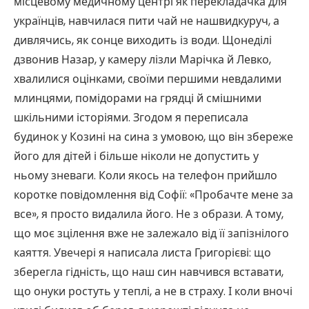
місцевому медичному центрі як перекладачка для
українців, навчилася пити чай не нашвидкуруч, а
дивлячись, як сонце виходить із води. Щонеділі
дзвонив Назар, у камеру лізли Марічка й Левко,
хвалилися оцінками, своїми першими невдалими
млинцями, помідорами на грядці й смішними
шкільними історіями. Згодом я переписала
будинок у Козині на сина з умовою, що він збереже
його для дітей і більше ніколи не допустить у
ньому зневаги. Коли якось на телефон прийшло
коротке повідомлення від Софії: «Пробачте мене за
все», я просто видалила його. Не з образи. А тому,
що моє зцілення вже не залежало від її запізнілого
каяття. Увечері я написала листа Григорієві: що
зберегла гідність, що наш син навчився вставати,
що онуки ростуть у теплі, а не в страху. І коли вночі