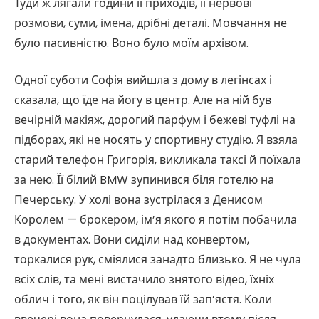
Туди ж лягали години її приходів, її нервові
розмови, суми, імена, дрібні деталі. Мовчання не
було пасивністю. Воно було моїм архівом.
Одної суботи Софія вийшла з дому в легінсах і
сказала, що їде на йогу в центр. Але на ній був
вечірній макіяж, дорогий парфум і бежеві туфлі на
підборах, які не носять у спортивну студію. Я взяла
старий телефон Григорія, викликала таксі й поїхала
за нею. Її білий BMW зупинився біля готелю на
Печерську. У холі вона зустрілася з Денисом
Королем — брокером, ім’я якого я потім побачила
в документах. Вони сиділи над конвертом,
торкалися рук, сміялися занадто близько. Я не чула
всіх слів, та мені вистачило знятого відео, їхніх
облич і того, як він поцілував їй зап’ястя. Коли