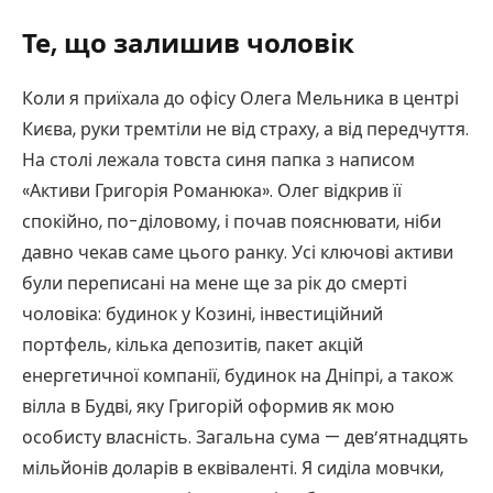
Те, що залишив чоловік
Коли я приїхала до офісу Олега Мельника в центрі
Києва, руки тремтіли не від страху, а від передчуття.
На столі лежала товста синя папка з написом
«Активи Григорія Романюка». Олег відкрив її
спокійно, по-діловому, і почав пояснювати, ніби
давно чекав саме цього ранку. Усі ключові активи
були переписані на мене ще за рік до смерті
чоловіка: будинок у Козині, інвестиційний
портфель, кілька депозитів, пакет акцій
енергетичної компанії, будинок на Дніпрі, а також
вілла в Будві, яку Григорій оформив як мою
особисту власність. Загальна сума — дев’ятнадцять
мільйонів доларів в еквіваленті. Я сиділа мовчки,