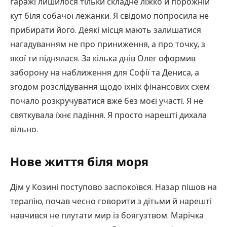
гаражі лишилося тільки складне ліжко й порожній
кут біля собачої лежанки. Я свідомо попросила не
прибирати його. Деякі місця мають залишатися
нагадуванням не про приниження, а про точку, з
якої ти піднялася. За кілька днів Олег оформив
заборону на наближення для Софії та Дениса, а
згодом розслідування щодо їхніх фінансових схем
почало розкручуватися вже без моєї участі. Я не
святкувала їхнє падіння. Я просто нарешті дихала
вільно.
Нове життя біля моря
Дім у Козині поступово заспокоївся. Назар пішов на
терапію, почав чесно говорити з дітьми й нарешті
навчився не плутати мир із боягузтвом. Марічка