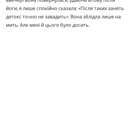
ввечері вона повернулася, удаючи втому після
йоги, я лише спокійно сказала: «Після таких занять
детокс точно не завадить». Вона зблідла лише на
мить. Але мені й цього було досить.