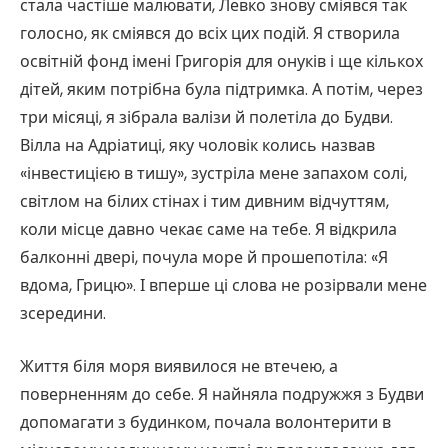
стала частіше малювати, Левко знову сміявся так
голосно, як сміявся до всіх цих подій. Я створила
освітній фонд імені Григорія для онуків і ще кількох
дітей, яким потрібна була підтримка. А потім, через
три місяці, я зібрала валізи й полетіла до Будви.
Вілла на Адріатиці, яку чоловік колись назвав
«інвестицією в тишу», зустріла мене запахом солі,
світлом на білих стінах і тим дивним відчуттям,
коли місце давно чекає саме на тебе. Я відкрила
балконні двері, почула море й прошепотіла: «Я
вдома, Грицю». І вперше ці слова не розірвали мене
зсередини.
Життя біля моря виявилося не втечею, а
поверненням до себе. Я найняла подружжя з Будви
допомагати з будинком, почала волонтерити в