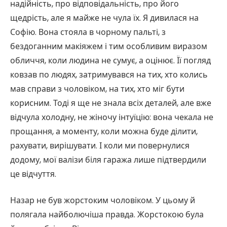
надійність, про відповідальність, про його
щедрість, але я майже не чула їх. Я дивилася на
Софію. Вона стояла в чорному пальті, з
бездоганним макіяжем і тим особливим виразом
обличчя, коли людина не сумує, а оцінює. Її погляд
ковзав по людях, затримувався на тих, хто колись
мав справи з чоловіком, на тих, хто міг бути
корисним. Тоді я ще не знала всіх деталей, але вже
відчула холодну, не жіночу інтуїцію: вона чекала не
прощання, а моменту, коли можна буде ділити,
рахувати, вирішувати. І коли ми повернулися
додому, мої валізи біля гаража лише підтвердили
це відчуття.
Назар не був жорстоким чоловіком. У цьому й
полягала найболючіша правда. Жорстокою була