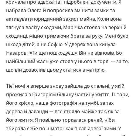
кричала про адвокатів і підроблені документи. Я
набрала Олега й попросила змінити замки та
активувати юридичний захист майна. Коли вона
тягнула валізу сходами, Марічка стояла на верхній
сходинці, міцно тримаючи брата за руку. Мені було
шкода дітей, а не Софію. У дверях вона кинула
Назарові: «Ти ще пошкодуєш». Він не відповів. Бо
найбільший жаль уже стояв у нього в горлі — за те,
що він дозволив цьому статися з матір’ю.
Тієї ночі я вперше знову зайшла до спальні, у якій
прожила з Григорієм більшу частину життя. Штори,
його крісло, наша фотографія на тумбі, запах
дерева й лаванди — все стояло майже так, як за
його життя. Я повільно торкалася речей, ніби
збирала себе по шматочках після довгої зими. У