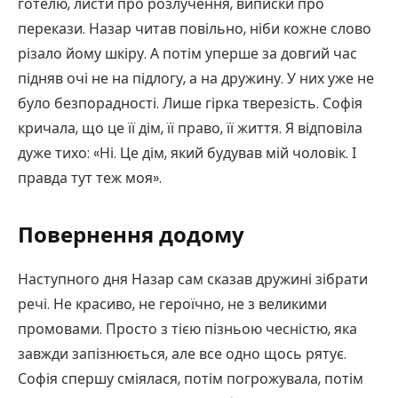
готелю, листи про розлучення, виписки про
перекази. Назар читав повільно, ніби кожне слово
різало йому шкіру. А потім уперше за довгий час
підняв очі не на підлогу, а на дружину. У них уже не
було безпорадності. Лише гірка тверезість. Софія
кричала, що це її дім, її право, її життя. Я відповіла
дуже тихо: «Ні. Це дім, який будував мій чоловік. І
правда тут теж моя».
Повернення додому
Наступного дня Назар сам сказав дружині зібрати
речі. Не красиво, не героїчно, не з великими
промовами. Просто з тією пізньою чесністю, яка
завжди запізнюється, але все одно щось рятує.
Софія спершу сміялася, потім погрожувала, потім