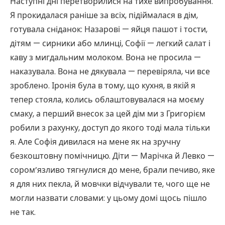
Наступні дні перетворилися на тихе випробування.
Я прокидалася раніше за всіх, підіймалася в дім,
готувала сніданок: Назарові — яйця пашот і тости,
дітям — сирники або млинці, Софії — легкий салат і
каву з мигдальним молоком. Вона не просила —
наказувала. Вона не дякувала — перевіряла, чи все
зроблено. Іронія була в тому, що кухня, в якій я
тепер стояла, колись облаштовувалася на моєму
смаку, а перший внесок за цей дім ми з Григорієм
робили з рахунку, доступ до якого тоді мала тільки
я. Але Софія дивилася на мене як на зручну
безкоштовну помічницю. Діти — Марічка й Левко —
сором’язливо тягнулися до мене, брали печиво, яке
я для них пекла, й мовчки відчували те, чого ще не
могли назвати словами: у цьому домі щось пішло
не так.