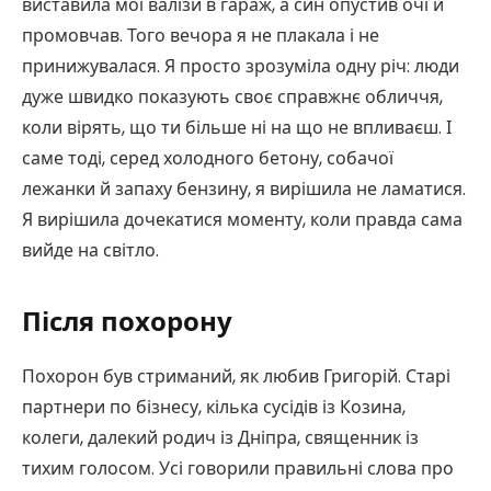
виставила мої валізи в гараж, а син опустив очі й
промовчав. Того вечора я не плакала і не
принижувалася. Я просто зрозуміла одну річ: люди
дуже швидко показують своє справжнє обличчя,
коли вірять, що ти більше ні на що не впливаєш. І
саме тоді, серед холодного бетону, собачої
лежанки й запаху бензину, я вирішила не ламатися.
Я вирішила дочекатися моменту, коли правда сама
вийде на світло.
Після похорону
Похорон був стриманий, як любив Григорій. Старі
партнери по бізнесу, кілька сусідів із Козина,
колеги, далекий родич із Дніпра, священник із
тихим голосом. Усі говорили правильні слова про