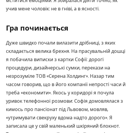
мститися емоціями. Я збиралася діяти точно, як
учив мене чоловік: не в гніві, а в ясності.
Гра починається
Дуже швидко почали вилазити дрібниці, з яких
складається велика брехня. На прасувальній дошці
я побачила виписки з картки Софії: дорогі
процедури, дизайнерські сумки, перекази на
незрозуміле ТОВ «Серена Холдинг». Назар тим
часом говорив, що в його компанії непрості часи й
треба «економити». Якось у коридорі я почула
уривок телефонної розмови: Софія домовлялася з
кимось про пансіонат під Львовом, мовляв,
«утримувати свекруху вдома надто дорого». Я
записала це у свій маленький шкіряний блокнот.