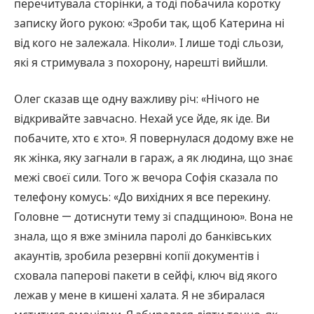
перечитувала сторінки, а тоді побачила коротку
записку його рукою: «Зроби так, щоб Катерина ні
від кого не залежала. Ніколи». І лише тоді сльози,
які я стримувала з похорону, нарешті вийшли.
Олег сказав ще одну важливу річ: «Нічого не
відкривайте завчасно. Нехай усе йде, як іде. Ви
побачите, хто є хто». Я повернулася додому вже не
як жінка, яку загнали в гараж, а як людина, що знає
межі своєї сили. Того ж вечора Софія сказала по
телефону комусь: «До вихідних я все перекину.
Головне — дотиснути тему зі спадщиною». Вона не
знала, що я вже змінила паролі до банківських
акаунтів, зробила резервні копії документів і
сховала паперові пакети в сейфі, ключ від якого
лежав у мене в кишені халата. Я не збиралася