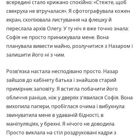
всередині стало крижано спокійно: «Стежте, щоб
свекруха не втручалася». Я сфотографувала кожен
екран, скопіювала листування на флешку й
переслала архів Олегу. У ту ніч я вже точно знала:
Софія не просто принижувала мене. Вона
планувала вивести майно, розлучитися з Назаром і
залишити його ні з чим.
Розв’язка настала несподівано просто. Назар
зайшов до кабінету батька і знайшов старий
примірник заповіту. Я встигла побачити його
обличчя раніше, ніж у дверях з’явилася Софія. Вона
вихопила папери, пробіглася очима і вибухнула:
звинуватила мене в удаваній бідності, в
маніпуляціях, у брехні. Я нічого не доводила.
Просто виклала на стіл роздруковані кадри з