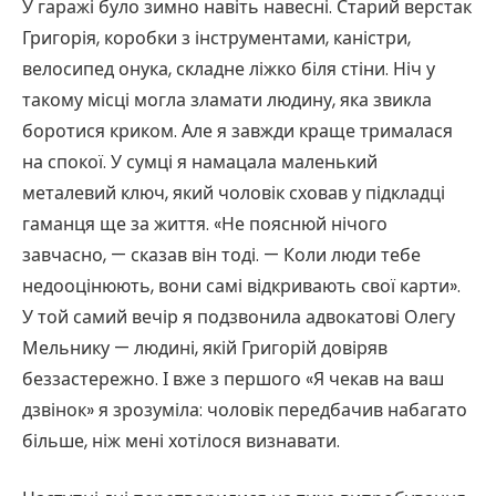
У гаражі було зимно навіть навесні. Старий верстак
Григорія, коробки з інструментами, каністри,
велосипед онука, складне ліжко біля стіни. Ніч у
такому місці могла зламати людину, яка звикла
боротися криком. Але я завжди краще трималася
на спокої. У сумці я намацала маленький
металевий ключ, який чоловік сховав у підкладці
гаманця ще за життя. «Не пояснюй нічого
завчасно, — сказав він тоді. — Коли люди тебе
недооцінюють, вони самі відкривають свої карти».
У той самий вечір я подзвонила адвокатові Олегу
Мельнику — людині, якій Григорій довіряв
беззастережно. І вже з першого «Я чекав на ваш
дзвінок» я зрозуміла: чоловік передбачив набагато
більше, ніж мені хотілося визнавати.