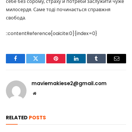
себе без сорому, страху й потреби заслужити чуже
милосердя. Саме тоді починається справжня
свобода.
::contentReference[oaicite:0]{index=0}
Facebook
Twitter
Pinterest
LinkedIn
Tumblr
Email
maviemakiese2@gmail.com
Website
RELATED
POSTS