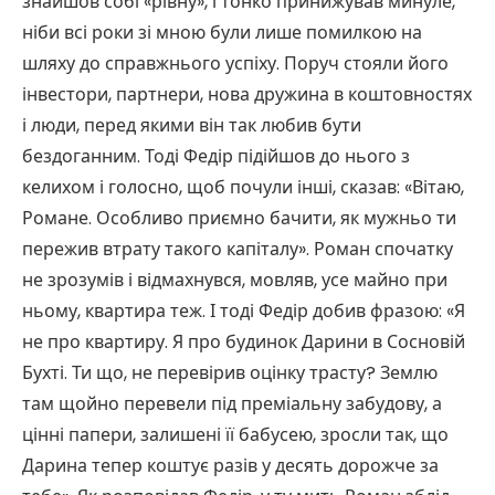
знайшов собі «рівну», і тонко принижував минуле,
ніби всі роки зі мною були лише помилкою на
шляху до справжнього успіху. Поруч стояли його
інвестори, партнери, нова дружина в коштовностях
і люди, перед якими він так любив бути
бездоганним. Тоді Федір підійшов до нього з
келихом і голосно, щоб почули інші, сказав: «Вітаю,
Романе. Особливо приємно бачити, як мужньо ти
пережив втрату такого капіталу». Роман спочатку
не зрозумів і відмахнувся, мовляв, усе майно при
ньому, квартира теж. І тоді Федір добив фразою: «Я
не про квартиру. Я про будинок Дарини в Сосновій
Бухті. Ти що, не перевірив оцінку трасту? Землю
там щойно перевели під преміальну забудову, а
цінні папери, залишені її бабусею, зросли так, що
Дарина тепер коштує разів у десять дорожче за