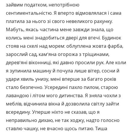
зайвим податком, непотрібною
сентиментальністю. Я вперто відмовлялася і сама
платила за нього зі свого невеликого рахунку.
Мабуть, якась частина мене завжди знала, що
колись мені знадобиться двері для втечі. Будинок
стояв на скелі над морем: облуплена жовта фарба,
зарослий сад, кам’яна огорожа з тріщинами,
дерев’яні віконниці, які давно просили рук. Але коли
я зупинила машину й почула лише вітер, сосни й
удари хвиль унизу, мені вперше за багато років
стало безпечно. Усередині пахло пилом, старою
лавандою і літом мого дитинства. Я зняла чохли з
меблів, відчинила вікна й дозволила світлу зайти
всередину. Уперше ніхто не сказав, що я
неправильно дихаю, не так ходжу, надто голосно
ставлю чашку, не вчасно щось питаю. Тиша