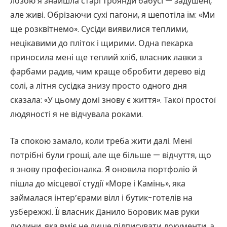
лозою я знайшла старі троянди бабусі — задушені,
але живі. Обрізаючи сухі пагони, я шепотіла їм: «Ми
ще розквітнемо». Сусіди виявилися теплими,
нецікавими до пліток і щирими. Одна пекарка
приносила мені ще теплий хліб, власник лавки з
фарбами радив, чим краще обробити дерево від
солі, а літня сусідка знизу просто одного дня
сказала: «У цьому домі знову є життя». Такої простої
людяності я не відчувала роками.
Та спокою замало, коли треба жити далі. Мені
потрібні були гроші, але ще більше — відчуття, що
я знову професіоналка. Я оновила портфоліо й
пішла до місцевої студії «Море і Камінь», яка
займалася інтер’єрами вілл і бутик-готелів на
узбережжі. Її власник Данило Боровик мав руки
людини, яка вміє не лише підписувати документи, а