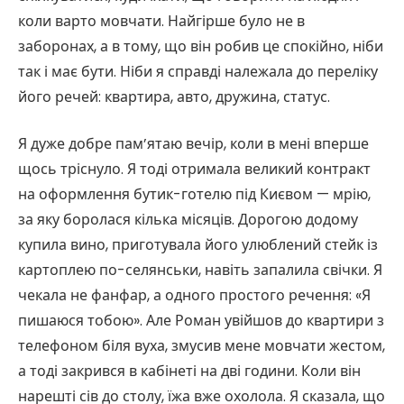
коли варто мовчати. Найгірше було не в
заборонах, а в тому, що він робив це спокійно, ніби
так і має бути. Ніби я справді належала до переліку
його речей: квартира, авто, дружина, статус.
Я дуже добре пам’ятаю вечір, коли в мені вперше
щось тріснуло. Я тоді отримала великий контракт
на оформлення бутик-готелю під Києвом — мрію,
за яку боролася кілька місяців. Дорогою додому
купила вино, приготувала його улюблений стейк із
картоплею по-селянськи, навіть запалила свічки. Я
чекала не фанфар, а одного простого речення: «Я
пишаюся тобою». Але Роман увійшов до квартири з
телефоном біля вуха, змусив мене мовчати жестом,
а тоді закрився в кабінеті на дві години. Коли він
нарешті сів до столу, їжа вже охолола. Я сказала, що