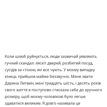
Коли шлюб руйнується, люди зазвичай уявляють
гучний скандал: ляскіт дверей, розбитий посуд,
сусідів за стіною, які все чують. У моєму випадку
кінець прийшов майже беззвучно. Мене звати
Дарина Литвин, мені тридцять шість, і десять років
свого життя я поступово стискала себе до зручного
розміру, щоб моєму чоловікові було легше
здаватися великим. Я довго називала це