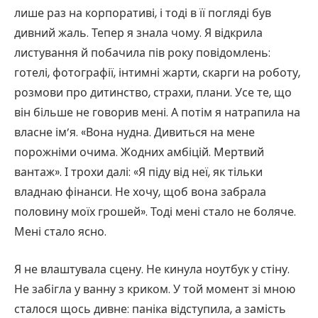
лише раз на корпоративі, і тоді в її погляді був
дивний жаль. Тепер я знала чому. Я відкрила
листування й побачила пів року повідомлень:
готелі, фотографії, інтимні жарти, скарги на роботу,
розмови про дитинство, страхи, плани. Усе те, що
він більше не говорив мені. А потім я натрапила на
власне ім’я. «Вона нудна. Дивиться на мене
порожніми очима. Жодних амбіцій. Мертвий
вантаж». І трохи далі: «Я піду від неї, як тільки
владнаю фінанси. Не хочу, щоб вона забрала
половину моїх грошей». Тоді мені стало не боляче.
Мені стало ясно.
Я не влаштувала сцену. Не кинула ноутбук у стіну.
Не забігла у ванну з криком. У той момент зі мною
сталося щось дивне: паніка відступила, а замість