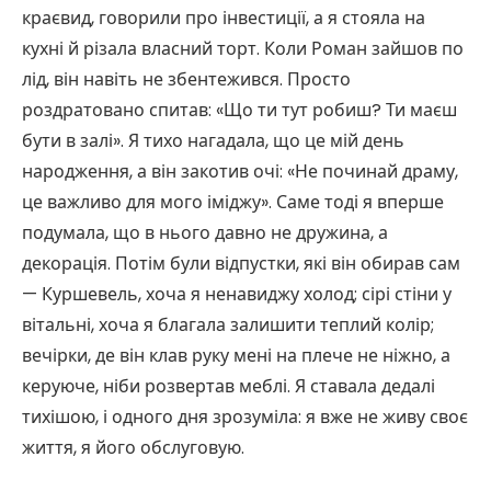
краєвид, говорили про інвестиції, а я стояла на
кухні й різала власний торт. Коли Роман зайшов по
лід, він навіть не збентежився. Просто
роздратовано спитав: «Що ти тут робиш? Ти маєш
бути в залі». Я тихо нагадала, що це мій день
народження, а він закотив очі: «Не починай драму,
це важливо для мого іміджу». Саме тоді я вперше
подумала, що в нього давно не дружина, а
декорація. Потім були відпустки, які він обирав сам
— Куршевель, хоча я ненавиджу холод; сірі стіни у
вітальні, хоча я благала залишити теплий колір;
вечірки, де він клав руку мені на плече не ніжно, а
керуюче, ніби розвертав меблі. Я ставала дедалі
тихішою, і одного дня зрозуміла: я вже не живу своє
життя, я його обслуговую.