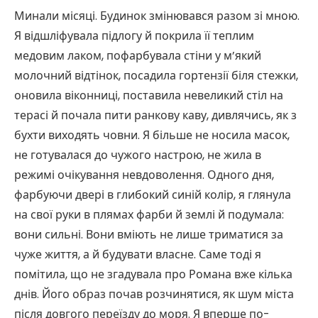
Минали місяці. Будинок змінювався разом зі мною.
Я відшліфувала підлогу й покрила її теплим
медовим лаком, пофарбувала стіни у м’який
молочний відтінок, посадила гортензії біля стежки,
оновила віконниці, поставила невеликий стіл на
терасі й почала пити ранкову каву, дивлячись, як з
бухти виходять човни. Я більше не носила масок,
не готувалася до чужого настрою, не жила в
режимі очікування невдоволення. Одного дня,
фарбуючи двері в глибокий синій колір, я глянула
на свої руки в плямах фарби й землі й подумала:
вони сильні. Вони вміють не лише триматися за
чуже життя, а й будувати власне. Саме тоді я
помітила, що не згадувала про Романа вже кілька
днів. Його образ почав розчинятися, як шум міста
після довгого переїзду до моря. Я вперше по-