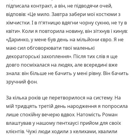
підписала контракт, а він, не підводячи очей,
відповів: «Це мило. Завтра забери мої костюми з
хімчистки. І в п’ятницю вдягни чорну сукню, не ту в
квіти». Коли я повторила новину, він зітхнув і кинув:
«Даринко, у мене був день на мільйони євро. Я не
маю сил обговорювати твої маленькі
декораторські захоплення». Після тих слів я ще
довго посміхалася на людях, але всередині вже
знала: він більше не бачить у мені рівну. Він бачить
зручний фон.
За кілька років це перетворилося на систему. На
мій тридцять третій день народження я попросила
лише спокійну вечерю вдвох. Натомість Роман
влаштував у нашому пентхаусі прийом для своїх
клієнтів. Чужі люди ходили з келихами, хвалили