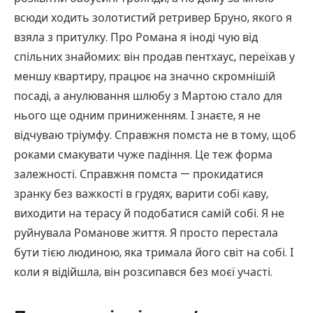
всюди ходить золотистий ретривер Бруно, якого я
взяла з притулку. Про Романа я іноді чую від
спільних знайомих: він продав пентхаус, переїхав у
меншу квартиру, працює на значно скромнішій
посаді, а анулювання шлюбу з Мартою стало для
нього ще одним приниженням. І знаєте, я не
відчуваю тріумфу. Справжня помста не в тому, щоб
роками смакувати чуже падіння. Це теж форма
залежності. Справжня помста — прокидатися
зранку без важкості в грудях, варити собі каву,
виходити на терасу й подобатися самій собі. Я не
руйнувала Романове життя. Я просто перестала
бути тією людиною, яка тримала його світ на собі. І
коли я відійшла, він розсипався без моєї участі.