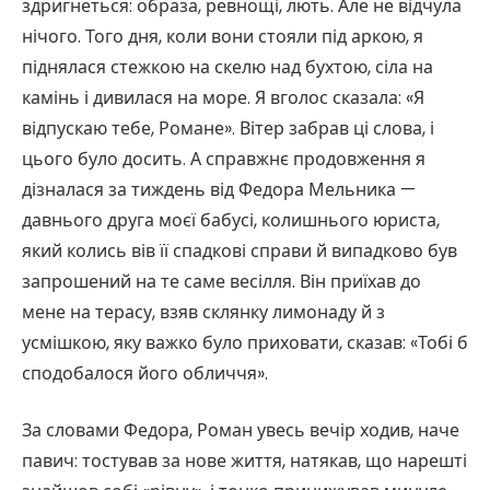
здригнеться: образа, ревнощі, лють. Але не відчула
нічого. Того дня, коли вони стояли під аркою, я
піднялася стежкою на скелю над бухтою, сіла на
камінь і дивилася на море. Я вголос сказала: «Я
відпускаю тебе, Романе». Вітер забрав ці слова, і
цього було досить. А справжнє продовження я
дізналася за тиждень від Федора Мельника —
давнього друга моєї бабусі, колишнього юриста,
який колись вів її спадкові справи й випадково був
запрошений на те саме весілля. Він приїхав до
мене на терасу, взяв склянку лимонаду й з
усмішкою, яку важко було приховати, сказав: «Тобі б
сподобалося його обличчя».
За словами Федора, Роман увесь вечір ходив, наче
павич: тостував за нове життя, натякав, що нарешті