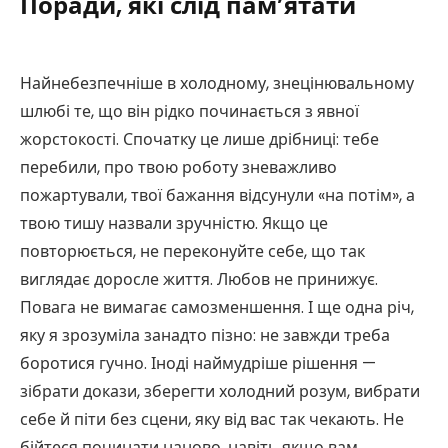
Поради, які слід пам’ятати
Найнебезпечніше в холодному, знецінювальному
шлюбі те, що він рідко починається з явної
жорстокості. Спочатку це лише дрібниці: тебе
перебили, про твою роботу зневажливо
пожартували, твої бажання відсунули «на потім», а
твою тишу назвали зручністю. Якщо це
повторюється, не переконуйте себе, що так
виглядає доросле життя. Любов не принижує.
Повага не вимагає самозменшення. І ще одна річ,
яку я зрозуміла занадто пізно: не завжди треба
боротися гучно. Іноді наймудріше рішення —
зібрати докази, зберегти холодний розум, вибрати
себе й піти без сцени, яку від вас так чекають. Не
бійтеся починати наново, навіть якщо вам