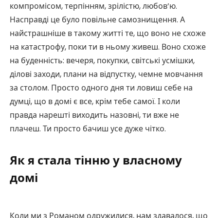
компромісом, терпінням, зрілістю, любов’ю.
Насправді це було повільне самознищення. А
найстрашніше в такому житті те, що воно не схоже
на катастрофу, поки ти в ньому живеш. Воно схоже
на буденність: вечеря, покупки, світські усмішки,
ділові заходи, плани на відпустку, чемне мовчання
за столом. Просто одного дня ти ловиш себе на
думці, що в домі є все, крім тебе самої. І коли
правда нарешті виходить назовні, ти вже не
плачеш. Ти просто бачиш усе дуже чітко.
Як я стала тінню у власному
домі
Коли ми з Романом одружилися, нам здавалося, що