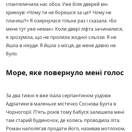
спантеличила нас обох. Уже біля дверей він
крикнув: «Чому ти не борешся за це? Чому не
плачеш?» Я озирнулася тільки раз і сказала: «Бо
мене тут уже немає». Коли двері ліфта зачинилися,
я зрозуміла, що не пролила жодної сльози. Я не
йшла в нікуди. Я йшла з місця, де мене давно не
було.
Море, яке повернуло мені голос
За два тижні я вже їхала серпантином уздовж
Адріатики в маленьке містечко Соснова Бухта в
Чорногорії. П’ять років тому бабуся залишила мені
там старий будиночок, де колись проводила літа.
Роман наполягав продати його, називав мотлохом,