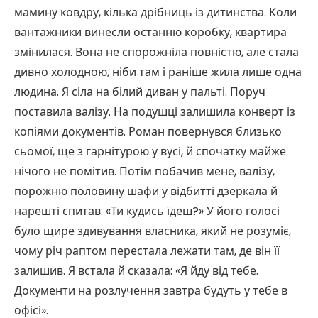
мамину ковдру, кілька дрібниць із дитинства. Коли
вантажники винесли останню коробку, квартира
змінилася. Вона не спорожніла повністю, але стала
дивно холодною, ніби там і раніше жила лише одна
людина. Я сіла на білий диван у пальті. Поруч
поставила валізу. На подушці залишила конверт із
копіями документів. Роман повернувся близько
сьомої, ще з гарнітурою у вусі, й спочатку майже
нічого не помітив. Потім побачив мене, валізу,
порожню половину шафи у відбитті дзеркала й
нарешті спитав: «Ти кудись їдеш?» У його голосі
було щире здивування власника, який не розуміє,
чому річ раптом перестала лежати там, де він її
залишив. Я встала й сказала: «Я йду від тебе.
Документи на розлучення завтра будуть у тебе в
офісі».