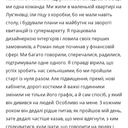
ми одна команда. Ми жили в маленькій квартирі на
Лук’янівці, їли піцу з коробки, бо не мали навіть
столу, і будували плани на майбутнє на звороті
квитанцій із супермаркету. Я працювала
дизайнеркою інтер’єрів і ловила своїх перших
замовників, а Роман лише починав у фінансовій
сфері. Ми багато говорили, сперечалися, радилися,
підтримували одне одного. Я справді вірила, що
успіх зробить нас сильнішими, бо ми пройшли
старт із нуля разом. Але підвищення, премії, нові
кабінети, дорогі костюми й важкі годинники
змінили не тільки його графік, а й сам спосіб, у який
він дивився на людей. Особливо на мене. З кожним
роком він дедалі рідше питав, як пройшов мій день,
зате дедалі частіше казав, що мені вдягнути, з ким
спілкуватися, куди їхати, що говорити на людях і