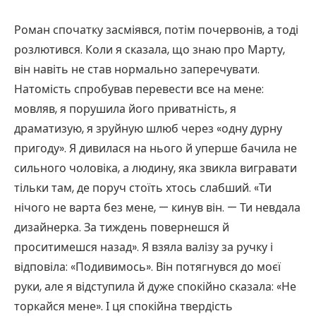
Роман спочатку засміявся, потім почервонів, а тоді
розлютився. Коли я сказала, що знаю про Марту,
він навіть не став нормально заперечувати.
Натомість спробував перевести все на мене:
мовляв, я порушила його приватність, я
драматизую, я зруйную шлюб через «одну дурну
пригоду». Я дивилася на нього й уперше бачила не
сильного чоловіка, а людину, яка звикла вигравати
тільки там, де поруч стоїть хтось слабший. «Ти
нічого не варта без мене, — кинув він. — Ти невдала
дизайнерка. За тиждень повернешся й
проситимешся назад». Я взяла валізу за ручку і
відповіла: «Подивимось». Він потягнувся до моєї
руки, але я відступила й дуже спокійно сказала: «Не
торкайся мене». І ця спокійна твердість