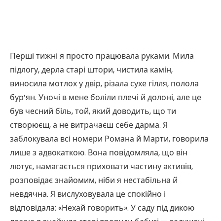
Перші тижні я просто працювала руками. Мила
підлогу, дерла старі штори, чистила камін,
виносила мотлох у двір, різала сухе гілля, полола
бур’ян. Уночі в мене боліли плечі й долоні, але це
був чесний біль, той, який доводить, що ти
створюєш, а не витрачаєш себе дарма. Я
заблокувала всі номери Романа й Марти, говорила
лише з адвокаткою. Вона повідомляла, що він
лютує, намагається приховати частину активів,
розповідає знайомим, ніби я нестабільна й
невдячна. Я вислуховувала це спокійно і
відповідала: «Нехай говорить». У саду під дикою