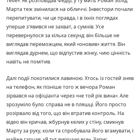
тебе». Як розповідав Федір, у ту мить Роман зблід.
Марта теж змінилася на обличчі. Інвестори почали
перепитувати, чи це правда, і в їхніх поглядах
уперше з’явився не захват, а сумнів. Усе
перевернулося за кілька секунд: він більше не
виглядав переможцем, який «оновив» життя. Він
виглядав дурнем, що відпустив жінку, чию цінність
навіть не помітив.
Далі події покотилися лавиною. Хтось із гостей зняв
на телефон, як пізніше того ж вечора Роман
зірвався на офіціанта через «не той рік вина». Але
зрозуміло було: справа не в пляшці. Його просто
розірвало від того, що він втратив контроль. На
відео він кричав, жбурнув келих у стіну, смикнув
Марту за руку, коли та спробувала його вгамувати, і
майже гарчав: «Я тут вирішую все». Запис