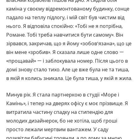
власний корабель пішов на дно. Я сиділа біля
каміна у своєму відремонтованому будинку, сонце
падало на теплу підлогу, і мій світ був чистим від
нього. Я відповіла спокійно: «Тобі не я потрібна,
Романе. Тобі треба навчитися бути самому». Він
зірвався, закричав, що я йому «зобов’язана», що це
він мене «зробив». Я сказала лише одне слово —
«прощавай» — і заблокувала номер. Після цього в
домі знову стало тихо. Але це вже була не та тиша,
в якій я колись зникала. Це була тиша, у якій я жила.
Минув рік. Я стала партнеркою в студії «Море і
Камінь», і тепер на дверях офісу є моє прізвище. Я
витратила частину спадку на стипендію для
молодих дизайнерок, бо не хотіла, щоб гроші
просто лежали мертвим вантажем. У саду
розквітли бабусині троянди, а по дому за мною