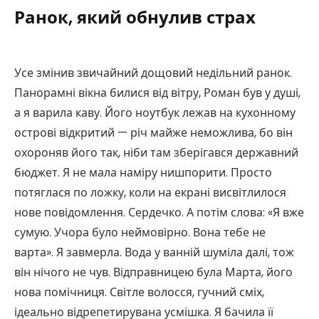
Ранок, який обнулив страх
Усе змінив звичайний дощовий недільний ранок.
Панорамні вікна билися від вітру, Роман був у душі,
а я варила каву. Його ноутбук лежав на кухонному
острові відкритий — річ майже неможлива, бо він
охороняв його так, ніби там зберігався державний
бюджет. Я не мала наміру нишпорити. Просто
потяглася по ложку, коли на екрані висвітлилося
нове повідомлення. Сердечко. А потім слова: «Я вже
сумую. Учора було неймовірно. Вона тебе не
варта». Я завмерла. Вода у ванній шуміла далі, тож
він нічого не чув. Відправницею була Марта, його
нова помічниця. Світле волосся, гучний сміх,
ідеально відрепетирувана усмішка. Я бачила її