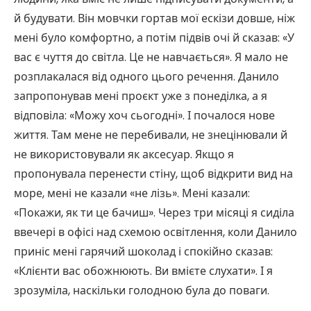
й будувати. Він мовчки гортав мої ескізи довше, ніж
мені було комфортно, а потім підвів очі й сказав: «У
вас є чуття до світла. Це не навчається». Я мало не
розплакалася від одного цього речення. Данило
запропонував мені проєкт уже з понеділка, а я
відповіла: «Можу хоч сьогодні». І почалося нове
життя. Там мене не перебивали, не знецінювали й
не використовували як аксесуар. Якщо я
пропонувала перенести стіну, щоб відкрити вид на
море, мені не казали «не лізь». Мені казали:
«Покажи, як ти це бачиш». Через три місяці я сиділа
ввечері в офісі над схемою освітлення, коли Данило
приніс мені гарячий шоколад і спокійно сказав:
«Клієнти вас обожнюють. Ви вмієте слухати». І я
зрозуміла, наскільки голодною була до поваги.