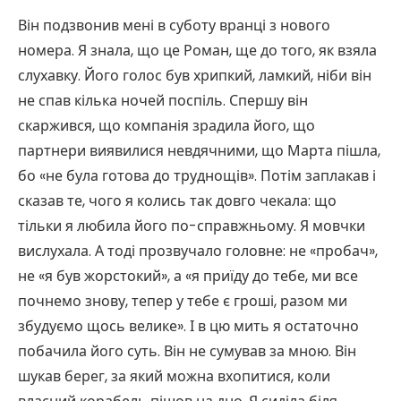
Він подзвонив мені в суботу вранці з нового
номера. Я знала, що це Роман, ще до того, як взяла
слухавку. Його голос був хрипкий, ламкий, ніби він
не спав кілька ночей поспіль. Спершу він
скаржився, що компанія зрадила його, що
партнери виявилися невдячними, що Марта пішла,
бо «не була готова до труднощів». Потім заплакав і
сказав те, чого я колись так довго чекала: що
тільки я любила його по-справжньому. Я мовчки
вислухала. А тоді прозвучало головне: не «пробач»,
не «я був жорстокий», а «я приїду до тебе, ми все
почнемо знову, тепер у тебе є гроші, разом ми
збудуємо щось велике». І в цю мить я остаточно
побачила його суть. Він не сумував за мною. Він
шукав берег, за який можна вхопитися, коли