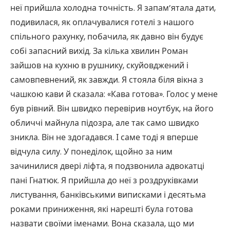
неї прийшла холодна точність. Я запам’ятала дати,
подивилася, як оплачувалися готелі з нашого
спільного рахунку, побачила, як давно він будує
собі запасний вихід. За кілька хвилин Роман
зайшов на кухню в рушнику, скуйовджений і
самовпевнений, як завжди. Я стояла біля вікна з
чашкою кави й сказала: «Кава готова». Голос у мене
був рівний. Він швидко перевірив ноутбук, на його
обличчі майнула підозра, але так само швидко
зникла. Він не здогадався. І саме тоді я вперше
відчула силу. У понеділок, щойно за ним
зачинилися двері ліфта, я подзвонила адвокатці
пані Гнатюк. Я прийшла до неї з роздруківками
листування, банківськими виписками і десятьма
роками приниження, які нарешті була готова
назвати своїми іменами. Вона сказала, що ми