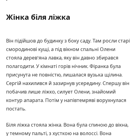
Жінка біля ліжка
Він підійшов до будинку з боку саду. Там росли старі
смородинові кущі, а під вікном спальні Олени
стояла дерев’яна лавка, яку він давно збирався
полагодити. У кімнаті горів нічник. Фіранка була
присунута не повністю, лишалася вузька щілина.
Сергій нахилився й зазирнув усередину. Спершу він
побачив лише ліжко, силует Олени, знайомий
контур апарата. Потім у напівтемряві ворухнулася
постать.
Біля ліжка стояла жінка. Вона була спиною до вікна,
у темному пальті, з хусткою на волоссі. Вона