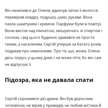
Він нахилився до Олени, вдихнув запах її волосся,
перевірив ковдру, подушку, шию, рукави. Вона
пахла шампунем і кремом. Парфуми були в повітрі.
Вони висіли над кімнатою, змішуючись зі спиртом і
сосною, і від цього будинок здавався не просто
тихим, а населеним. Сергій уперше за багато років
подумав про неможливе. Про те, що, може, Олена
десь поруч, у цьому домі, і не може піти, бо він сам
не відпускає її.
Підозра, яка не давала спати
Сергій соромився цієї думки. Він був дорослим
чоловіком, не вірив у привидів, не любив містики й