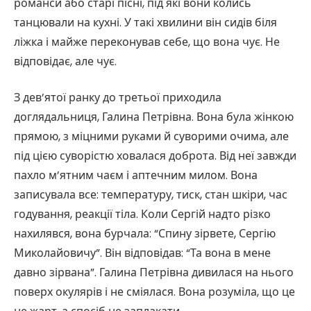
романси або старі пісні, під які вони колись
танцювали на кухні. У такі хвилини він сидів біля
ліжка і майже переконував себе, що вона чує. Не
відповідає, але чує.
З дев’ятої ранку до третьої приходила
доглядальниця, Галина Петрівна. Вона була жінкою
прямою, з міцними руками й суворими очима, але
під цією суворістю ховалася доброта. Від неї завжди
пахло м’ятним чаєм і аптечним милом. Вона
записувала все: температуру, тиск, стан шкіри, час
годування, реакції тіла. Коли Сергій надто різко
нахилявся, вона бурчала: “Спину зірвете, Сергію
Миколайовичу”. Він відповідав: “Та вона в мене
давно зірвана”. Галина Петрівна дивилася на нього
поверх окулярів і не сміялася. Вона розуміла, що це