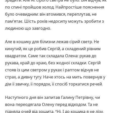
зрадити. Але ні: сірого светра не було. Він відчув, як
по спині пройшов холод. Найпростіше пояснення
було очевидним: він втомився, переплутав, не
пам’ятає. Шість років недосипу можуть зробити з
людиною що завгодно.
Але в кошику для білизни лежав сірий светр. Не
кинутий, як це робив Сергій, а складений рівним
квадратом. Саме так складала Олена: рукав до
рукава, край до краю, без жодної складки. Сергій
стояв із цим светром у руках і раптом відчув не
страх, а дивну тугу. Наче хтось на мить повернув у
дім її звичку, її порядок, її спосіб торкатися речей.
Наступного дня він запитав Галину Петрівну, чи
вона переодягала Олену перед відходом. Та не
підняла очей від зошита. “Ні. І до кошика я не лізу.