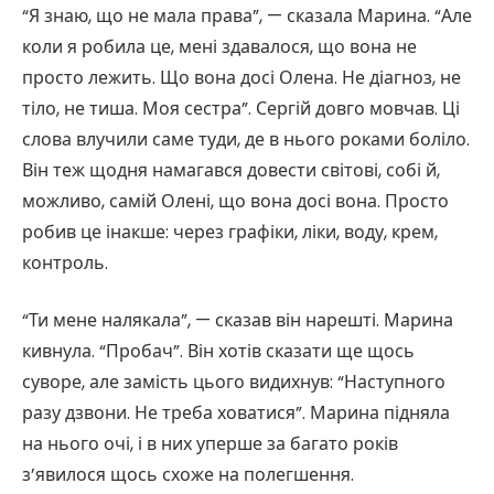
“Я знаю, що не мала права”, — сказала Марина. “Але
коли я робила це, мені здавалося, що вона не
просто лежить. Що вона досі Олена. Не діагноз, не
тіло, не тиша. Моя сестра”. Сергій довго мовчав. Ці
слова влучили саме туди, де в нього роками боліло.
Він теж щодня намагався довести світові, собі й,
можливо, самій Олені, що вона досі вона. Просто
робив це інакше: через графіки, ліки, воду, крем,
контроль.
“Ти мене налякала”, — сказав він нарешті. Марина
кивнула. “Пробач”. Він хотів сказати ще щось
суворе, але замість цього видихнув: “Наступного
разу дзвони. Не треба ховатися”. Марина підняла
на нього очі, і в них уперше за багато років
з’явилося щось схоже на полегшення.