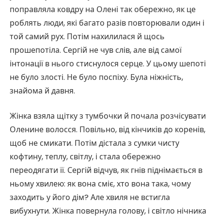
поправляла ковдру на Олені так обережно, як це
роблять люди, які багато разів повторювали один і
той самий рух. Потім нахилилася й щось
прошепотіла. Сергій не чув слів, але від самої
інтонації в нього стиснулося серце. У цьому шепоті
не було злості. Не було поспіху. Була ніжність,
знайома й давня.
Жінка взяла щітку з тумбочки й почала розчісувати
Оленине волосся. Повільно, від кінчиків до коренів,
щоб не смикати. Потім дістала з сумки чисту
кофтину, теплу, світлу, і стала обережно
переодягати її. Сергій відчув, як гнів піднімається в
ньому хвилею: як вона сміє, хто вона така, чому
заходить у його дім? Але хвиля не встигла
вибухнути. Жінка повернула голову, і світло нічника