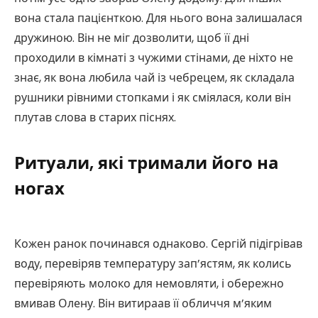
вона стала пацієнткою. Для нього вона залишалася
дружиною. Він не міг дозволити, щоб її дні
проходили в кімнаті з чужими стінами, де ніхто не
знає, як вона любила чай із чебрецем, як складала
рушники рівними стопками і як сміялася, коли він
плутав слова в старих піснях.
Ритуали, які тримали його на
ногах
Кожен ранок починався однаково. Сергій підігрівав
воду, перевіряв температуру зап’ястям, як колись
перевіряють молоко для немовляти, і обережно
вмивав Олену. Він витираав її обличчя м’яким