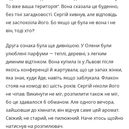
То вже ваша територія”. Вона сказала це буденно,
без тіні загадковості. Сергій кивнув, але відповідь
не заспокоїла його. Бо якщо це була не вона і не
він, тоді хто?
Друга ознака була ще дивнішою. У Олени були
улюблені парфуми — теплі, деревні, з легким
димним відтінком. Вона купила їх у Львові після
якоїсь конференції й жартувала, що це запах жінки,
яка знає, куди йде, навіть якщо заблукала. Флакон
стояв на комоді всі шість років. Сергій ніколи його
не чіпав. Викинути не міг, розпилити також не міг,
бо це здавалося б обманом. Але одного вечора,
зайшовши до кімнати, він відчув саме цей аромат.
Свіжий, не старий, не пилюжний. Наче хтось щойно
натиснув на розпилювач.