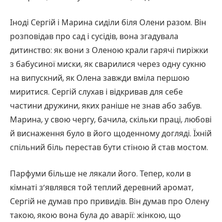
Іноді Сергій і Марина сиділи біля Олени разом. Він
розповідав про сад і сусідів, вона згадувала
дитинство: як вони з Оленою крали гарячі пиріжки
з бабусиної миски, як сварилися через одну сукню
на випускний, як Олена завжди вміла першою
миритися. Сергій слухав і відкривав для себе
частини дружини, яких раніше не знав або забув.
Марина, у свою чергу, бачила, скільки праці, любові
й виснаження було в його щоденному догляді. Їхній
спільний біль перестав бути стіною й став мостом.
Парфуми більше не лякали його. Тепер, коли в
кімнаті з’являвся той теплий деревний аромат,
Сергій не думав про привидів. Він думав про Олену
такою, якою вона була до аварії: жінкою, що