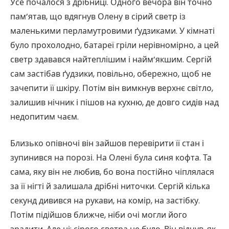
Усе почалося з дрібниці. Одного вечора він точно
пам’ятав, що вдягнув Олену в сірий светр із
маленькими перламутровими ґудзиками. У кімнаті
було прохолодно, батареї гріли нерівномірно, а цей
светр здавався найтеплішим і найм’якшим. Сергій
сам застібав ґудзики, повільно, обережно, щоб не
зачепити її шкіру. Потім він вимкнув верхнє світло,
залишив нічник і пішов на кухню, де довго сидів над
недопитим чаєм.
Близько опівночі він зайшов перевірити її стан і
зупинився на порозі. На Олені була синя кофта. Та
сама, яку він не любив, бо вона постійно чіплялася
за її нігті й залишала дрібні ниточки. Сергій кілька
секунд дивився на рукави, на комір, на застібку.
Потім підійшов ближче, ніби очі могли його