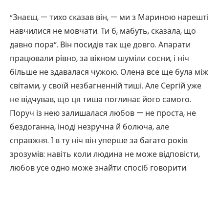
“Знаєш, — тихо сказав він, — ми з Мариною нарешті
навчилися не мовчати. Ти б, мабуть, сказала, що
давно пора”. Він посидів так ще довго. Апарати
працювали рівно, за вікном шуміли сосни, і ніч
більше не здавалася чужою. Олена все ще була між
світами, у своїй незбагненній тиші. Але Сергій уже
не відчував, що ця тиша поглинає його самого.
Поруч із нею залишалася любов — не проста, не
бездоганна, іноді незручна й болюча, але
справжня. І в ту ніч він уперше за багато років
зрозумів: навіть коли людина не може відповісти,
любов усе одно може знайти спосіб говорити.