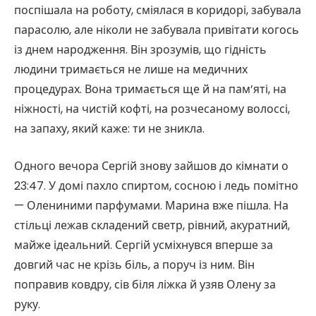
поспішала на роботу, сміялася в коридорі, забувала
парасолю, але ніколи не забувала привітати когось
із днем народження. Він зрозумів, що гідність
людини тримається не лише на медичних
процедурах. Вона тримається ще й на пам’яті, на
ніжності, на чистій кофті, на розчесаному волоссі,
на запаху, який каже: ти не зникла.
Одного вечора Сергій знову зайшов до кімнати о
23:47. У домі пахло спиртом, сосною і ледь помітно
— Олениними парфумами. Марина вже пішла. На
стільці лежав складений светр, рівний, акуратний,
майже ідеальний. Сергій усміхнувся вперше за
довгий час не крізь біль, а поруч із ним. Він
поправив ковдру, сів біля ліжка й узяв Олену за
руку.