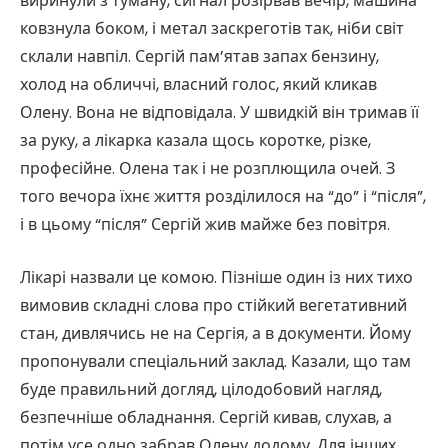
виринули з туману, сигнал розірвав вечір, машина
ковзнула боком, і метал заскреготів так, ніби світ
склали навпіл. Сергій пам’ятав запах бензину,
холод на обличчі, власний голос, який кликав
Олену. Вона не відповідала. У швидкій він тримав її
за руку, а лікарка казала щось коротке, різке,
професійне. Олена так і не розплющила очей. З
того вечора їхнє життя розділилося на “до” і “після”,
і в цьому “після” Сергій жив майже без повітря.
Лікарі назвали це комою. Пізніше один із них тихо
вимовив складні слова про стійкий вегетативний
стан, дивлячись не на Сергія, а в документи. Йому
пропонували спеціальний заклад. Казали, що там
буде правильний догляд, цілодобовий нагляд,
безпечніше обладнання. Сергій кивав, слухав, а
потім усе одно забрав Олену додому. Для інших