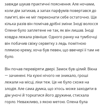
завжди шукав практичні пояснення. Але ночами,
коли дім затихав, а запах парфумів повертався до
пам’яті, він не міг переконати себе остаточно. Ще
кілька разів він помічав дрібні зміни. Іноді волосся
Олени було заплетене не так, як він лишав. Іноді
ковдра лежала рівніше. Одного ранку на тумбочці
він побачив свіжу серветку з ледь помітною
плямою крему, хоча був певен, що ввечері її там не
було.
Він почав перевіряти двері. Замок був цілий. Вікна
— зачинені. На кухні нічого не зникало, гроші
лежали на місці, ліки теж. Це не було схоже на
злодія. Але сама думка, що хтось може заходити в
дім уночі й торкатися його дружини, стискала
горло. Неважливо, з якою метою. Олена була