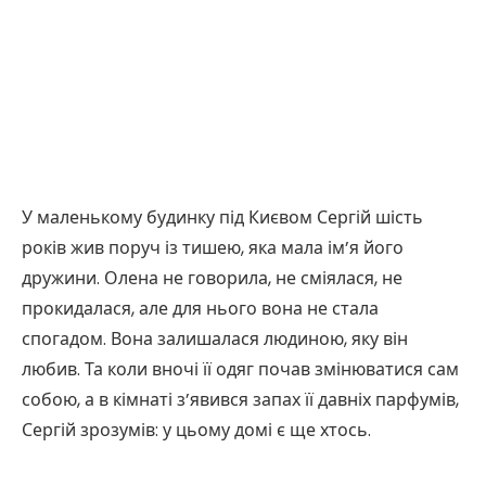
У маленькому будинку під Києвом Сергій шість
років жив поруч із тишею, яка мала ім’я його
дружини. Олена не говорила, не сміялася, не
прокидалася, але для нього вона не стала
спогадом. Вона залишалася людиною, яку він
любив. Та коли вночі її одяг почав змінюватися сам
собою, а в кімнаті з’явився запах її давніх парфумів,
Сергій зрозумів: у цьому домі є ще хтось.