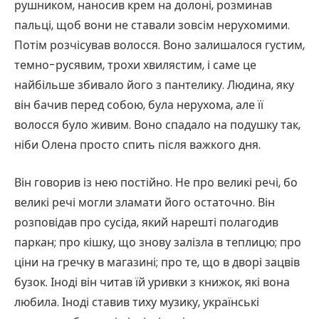
рушником, наносив крем на долоні, розминав
пальці, щоб вони не ставали зовсім нерухомими.
Потім розчісував волосся. Воно залишалося густим,
темно-русявим, трохи хвилястим, і саме це
найбільше збивало його з пантелику. Людина, яку
він бачив перед собою, була нерухома, але її
волосся було живим. Воно спадало на подушку так,
ніби Олена просто спить після важкого дня.
Він говорив із нею постійно. Не про великі речі, бо
великі речі могли зламати його остаточно. Він
розповідав про сусіда, який нарешті полагодив
паркан; про кішку, що знову залізла в теплицю; про
ціни на гречку в магазині; про те, що в дворі зацвів
бузок. Іноді він читав їй уривки з книжок, які вона
любила. Іноді ставив тиху музику, українські