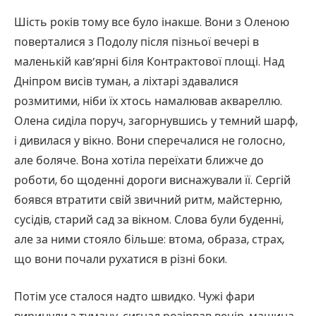
Шість років тому все було інакше. Вони з Оленою
поверталися з Подолу після пізньої вечері в
маленькій кав’ярні біля Контрактової площі. Над
Дніпром висів туман, а ліхтарі здавалися
розмитими, ніби їх хтось намалював аквареллю.
Олена сиділа поруч, загорнувшись у темний шарф,
і дивилася у вікно. Вони сперечалися не голосно,
але боляче. Вона хотіла переїхати ближче до
роботи, бо щоденні дороги виснажували її. Сергій
боявся втратити свій звичний ритм, майстерню,
сусідів, старий сад за вікном. Слова були буденні,
але за ними стояло більше: втома, образа, страх,
що вони почали рухатися в різні боки.
Потім усе сталося надто швидко. Чужі фари