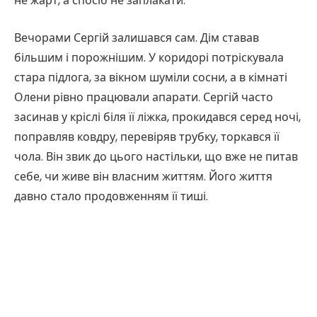
не жарт, а спосіб не заплакати.
Вечорами Сергій залишався сам. Дім ставав
більшим і порожнішим. У коридорі потріскувала
стара підлога, за вікном шуміли сосни, а в кімнаті
Олени рівно працювали апарати. Сергій часто
засинав у кріслі біля її ліжка, прокидався серед ночі,
поправляв ковдру, перевіряв трубку, торкався її
чола. Він звик до цього настільки, що вже не питав
себе, чи живе він власним життям. Його життя
давно стало продовженням її тиші.