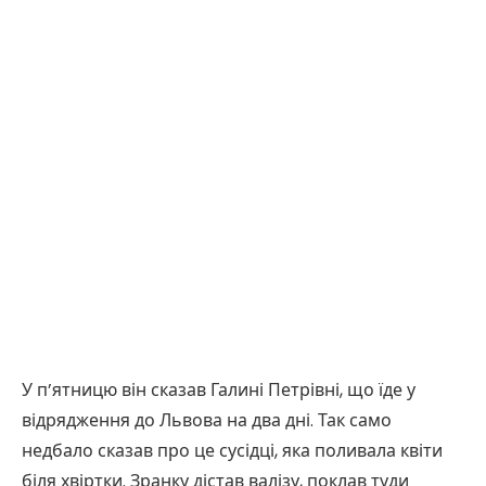
У п’ятницю він сказав Галині Петрівні, що їде у
відрядження до Львова на два дні. Так само
недбало сказав про це сусідці, яка поливала квіти
біля хвіртки. Зранку дістав валізу, поклав туди