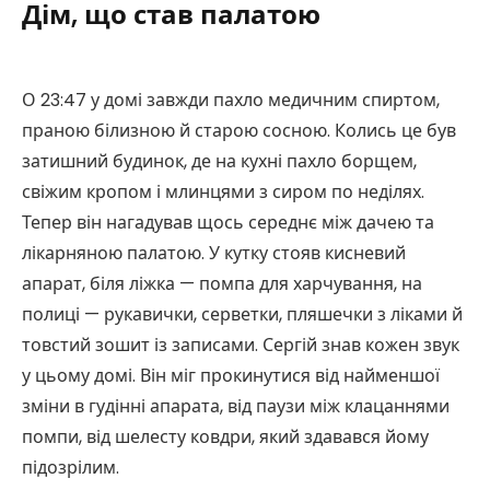
Дім, що став палатою
О 23:47 у домі завжди пахло медичним спиртом,
праною білизною й старою сосною. Колись це був
затишний будинок, де на кухні пахло борщем,
свіжим кропом і млинцями з сиром по неділях.
Тепер він нагадував щось середнє між дачею та
лікарняною палатою. У кутку стояв кисневий
апарат, біля ліжка — помпа для харчування, на
полиці — рукавички, серветки, пляшечки з ліками й
товстий зошит із записами. Сергій знав кожен звук
у цьому домі. Він міг прокинутися від найменшої
зміни в гудінні апарата, від паузи між клацаннями
помпи, від шелесту ковдри, який здавався йому
підозрілим.