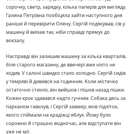
сорочку, светр, зарядку, кілька паперів для вигляду.
Галина Петрівна пообіцяла зайти наступного дня
раніше й перевірити Олену. Сергій подякував, сів у
машину й виїхав так, ніби справді прямує до
вокзалу.
Насправді він залишив машину за кілька кварталів,
біля старого магазину, де ввечері вже ніхто не
ходив. У салоні швидко стало холодно. Сергій сидів
у темряві й дивився на годинник. Коли містечко
остаточно стихло, він вийшов і пішов назад пішки.
Кожен крок здавався надто гучним. Собака десь за
парканом гавкнув, і Сергій завмер, мов підліток,
якого спіймали на крадіжці яблук. Йому було
соромно й страшно водночас, але відступати він
уже не міг.