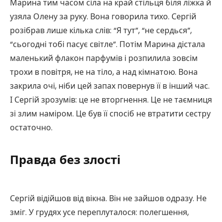
Марина тим часом сіла на край стільця біля ліжка й
узяла Олену за руку. Вона говорила тихо. Сергій
розібрав лише кілька слів: “Я тут”, “не сердься”,
“сьогодні тобі пасує світле”. Потім Марина дістала
маленький флакон парфумів і розпилила зовсім
трохи в повітря, не на тіло, а над кімнатою. Вона
закрила очі, ніби цей запах повернув її в інший час.
І Сергій зрозумів: це не вторгнення. Це не таємниця
зі злим наміром. Це був її спосіб не втратити сестру
остаточно.
Правда без злості
Сергій відійшов від вікна. Він не зайшов одразу. Не
зміг. У грудях усе переплуталося: полегшення,