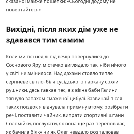
сказаної майже пошепки: «Сьогодні додому не
повертайтеся».
Вихідні, після яких дім уже не
здавався тим самим
Коли ми тієї неділі під вечір повернулися до
Соснового Яру, містечко виглядало так, ніби нічого
у світі не змінилося. Над дахами стояло тепле
серпневе світло, біля сусідського паркану сохли
рушники, десь гавкав пес, а з вікна баби Галини
тягнуло запахом смаженої цибулі. Зазвичай після
таких поїздок я відчувала приємну втому: розібрати
речі, поставити чайник, випрати спортивні штани
Соломійки, послухати, як вона ще раз переповідає,
як бачила білку чи як Олег невдало розпалював