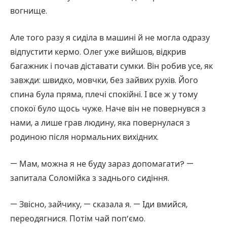
вогнище.
Але того разу я сиділа в машині й не могла одразу
відпустити кермо. Олег уже вийшов, відкрив
багажник і почав діставати сумки. Він робив усе, як
завжди: швидко, мовчки, без зайвих рухів. Його
спина була пряма, плечі спокійні. І все ж у тому
спокої було щось чуже. Наче він не повернувся з
нами, а лише грав людину, яка повернулася з
родиною після нормальних вихідних.
— Мам, можна я не буду зараз допомагати? —
запитала Соломійка з заднього сидіння.
— Звісно, зайчику, — сказала я. — Іди вмийся,
переодягнися. Потім чай поп’ємо.