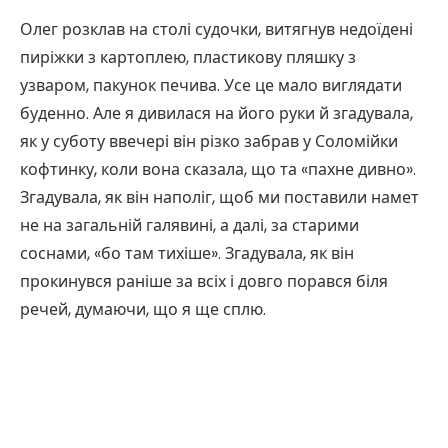
Олег розклав на столі судочки, витягнув недоїдені
пиріжки з картоплею, пластикову пляшку з
узваром, пакунок печива. Усе це мало виглядати
буденно. Але я дивилася на його руки й згадувала,
як у суботу ввечері він різко забрав у Соломійки
кофтинку, коли вона сказала, що та «пахне дивно».
Згадувала, як він наполіг, щоб ми поставили намет
не на загальній галявині, а далі, за старими
соснами, «бо там тихіше». Згадувала, як він
прокинувся раніше за всіх і довго порався біля
речей, думаючи, що я ще сплю.