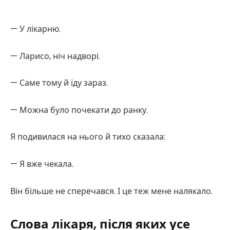
— У лікарню.
— Ларисо, ніч надворі.
— Саме тому й їду зараз.
— Можна було почекати до ранку.
Я подивилася на нього й тихо сказала:
— Я вже чекала.
Він більше не сперечався. І це теж мене налякало.
Слова лікаря, після яких усе