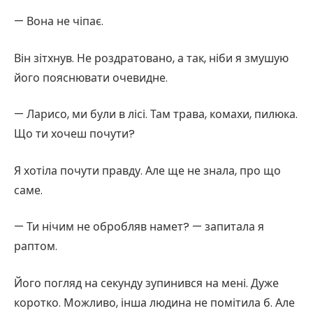
— Вона не чіпає.
Він зітхнув. Не роздратовано, а так, ніби я змушую
його пояснювати очевидне.
— Ларисо, ми були в лісі. Там трава, комахи, пилюка.
Що ти хочеш почути?
Я хотіла почути правду. Але ще не знала, про що
саме.
— Ти нічим не обробляв намет? — запитала я
раптом.
Його погляд на секунду зупинився на мені. Дуже
коротко. Можливо, інша людина не помітила б. Але