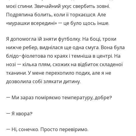
моєї спини. Звичайний укус свербить зовні.
Подряпина болить, коли її торкаєшся. Але
«мурашки всередині» — це було щось інше.
Я допомогла їй зняти футболку. На боці, трохи
нижче ребер, виднілася ще одна смуга. Вона була
блідо-фіолетова по краях і темніша в центрі. На
нозі — кілька плям, схожих на відбиток складеної
тканини. У мене перехопило подих, але я не
дозволила собі злякати дитину.
— Ми зараз поміряємо температуру, добре?
— Я хвора?
— Ні, сонечко. Просто перевіримо.