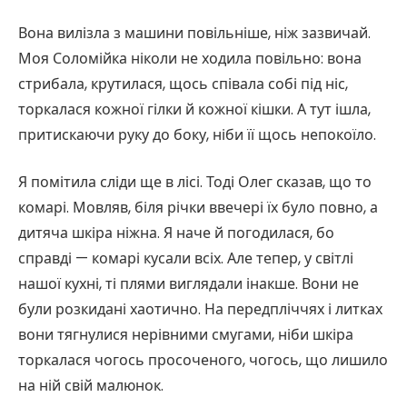
Вона вилізла з машини повільніше, ніж зазвичай.
Моя Соломійка ніколи не ходила повільно: вона
стрибала, крутилася, щось співала собі під ніс,
торкалася кожної гілки й кожної кішки. А тут ішла,
притискаючи руку до боку, ніби її щось непокоїло.
Я помітила сліди ще в лісі. Тоді Олег сказав, що то
комарі. Мовляв, біля річки ввечері їх було повно, а
дитяча шкіра ніжна. Я наче й погодилася, бо
справді — комарі кусали всіх. Але тепер, у світлі
нашої кухні, ті плями виглядали інакше. Вони не
були розкидані хаотично. На передпліччях і литках
вони тягнулися нерівними смугами, ніби шкіра
торкалася чогось просоченого, чогось, що лишило
на ній свій малюнок.