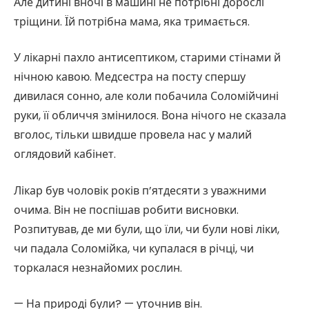
Але дитині вночі в машині не потрібні дорослі
тріщини. Їй потрібна мама, яка тримається.
У лікарні пахло антисептиком, старими стінами й
нічною кавою. Медсестра на посту спершу
дивилася сонно, але коли побачила Соломійчині
руки, її обличчя змінилося. Вона нічого не сказала
вголос, тільки швидше провела нас у малий
оглядовий кабінет.
Лікар був чоловік років п’ятдесяти з уважними
очима. Він не поспішав робити висновки.
Розпитував, де ми були, що їли, чи були нові ліки,
чи падала Соломійка, чи купалася в річці, чи
торкалася незнайомих рослин.
— На природі були? — уточнив він.