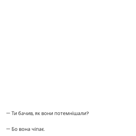
— Ти бачив, як вони потемнішали?
— Бо вона чіпає.