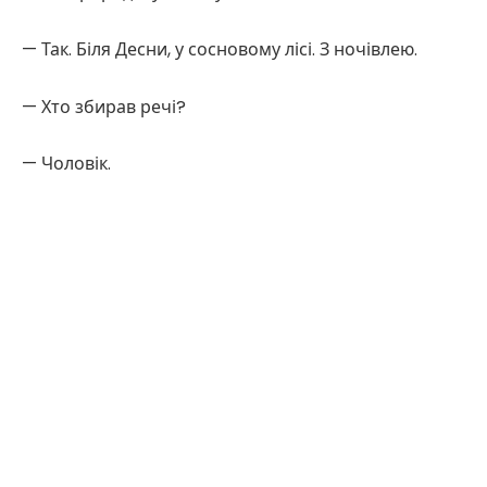
— Так. Біля Десни, у сосновому лісі. З ночівлею.
— Хто збирав речі?
— Чоловік.