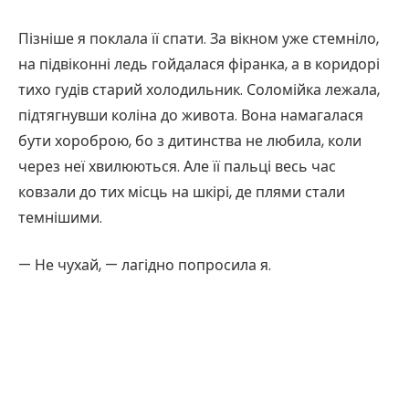
Пізніше я поклала її спати. За вікном уже стемніло,
на підвіконні ледь гойдалася фіранка, а в коридорі
тихо гудів старий холодильник. Соломійка лежала,
підтягнувши коліна до живота. Вона намагалася
бути хороброю, бо з дитинства не любила, коли
через неї хвилюються. Але її пальці весь час
ковзали до тих місць на шкірі, де плями стали
темнішими.
— Не чухай, — лагідно попросила я.