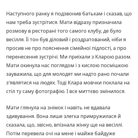
Наступного ранку я подзвонив батькам і сказав, що
нам треба зустрітися. Мати відразу призначила
розмову в ресторані того самого клубу, де було
весілля. Її тон був діловий і роздратований, ніби я
просив не про пояснення сімейної підлості, а про
перенесення зустрічі. Ми приїхали з Кларою разом.
Мати окинула нас поглядом і з кислою посмішкою
зауважила, що для молодят ми надто рано почали
з’являтися на людях. Тоді Клара мовчки поклала на
стіл ту саму фотографію. І все миттєво змінилося.
Мати глянула на знімок і навіть не вдавала
здивування. Вона лише злегка примружилася й
сказала, що, звісно, впізнала жінку ще на весіллі.
Потім перевела очі на мене і майже байдуже