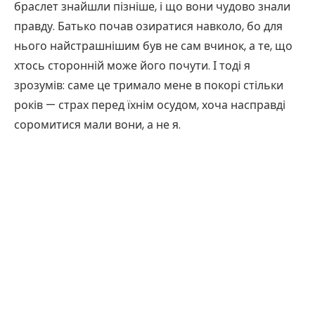
браслет знайшли пізніше, і що вони чудово знали
правду. Батько почав озиратися навколо, бо для
нього найстрашнішим був не сам вчинок, а те, що
хтось сторонній може його почути. І тоді я
зрозумів: саме це тримало мене в покорі стільки
років — страх перед їхнім осудом, хоча насправді
соромитися мали вони, а не я.