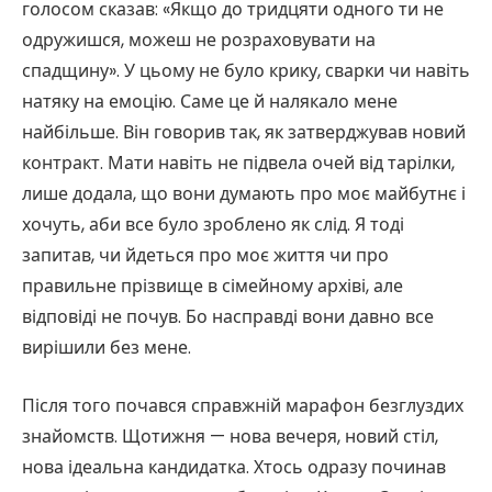
голосом сказав: «Якщо до тридцяти одного ти не
одружишся, можеш не розраховувати на
спадщину». У цьому не було крику, сварки чи навіть
натяку на емоцію. Саме це й налякало мене
найбільше. Він говорив так, як затверджував новий
контракт. Мати навіть не підвела очей від тарілки,
лише додала, що вони думають про моє майбутнє і
хочуть, аби все було зроблено як слід. Я тоді
запитав, чи йдеться про моє життя чи про
правильне прізвище в сімейному архіві, але
відповіді не почув. Бо насправді вони давно все
вирішили без мене.
Після того почався справжній марафон безглуздих
знайомств. Щотижня — нова вечеря, новий стіл,
нова ідеальна кандидатка. Хтось одразу починав