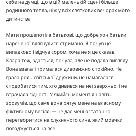
себе на думці, що в цій маленькій сцені більше
родинного тепла, ніж у всіх святкових вечорах мого
дитинства.
Мати прошепотіла батькові, що добре хоч батьки
нареченої вдягнулися стримано. Я почув це
випадково і відчув сором, хоча не я це сказав.
Клара теж, здається, почула, але не подала вигляду.
Вона взагалі трималася дивовижно спокійно. Не
грала роль світської дружини, не намагалася
сподобатися тим, хто дивився на неї зверхньо, і не
втрачала гідності. У якийсь момент я навіть
зрозумів, що саме вона рятує мене на власному
фіктивному весіллі — не дає мені остаточно
перетворитися на слухняного сина, який мовчки
погоджується на все.