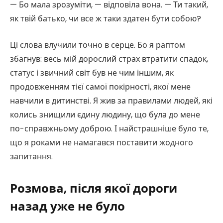
— Бо мала зрозуміти, — відповіла вона. — Ти такий,
як твій батько, чи все ж таки здатен бути собою?
Ці слова влучили точно в серце. Бо я раптом
збагнув: весь мій дорослий страх втратити спадок,
статус і звичний світ був не чим іншим, як
продовженням тієї самої покірності, якої мене
навчили в дитинстві. Я жив за правилами людей, які
колись знищили єдину людину, що була до мене
по-справжньому доброю. І найстрашніше було те,
що я роками не намагався поставити жодного
запитання.
Розмова, після якої дороги
назад уже не було