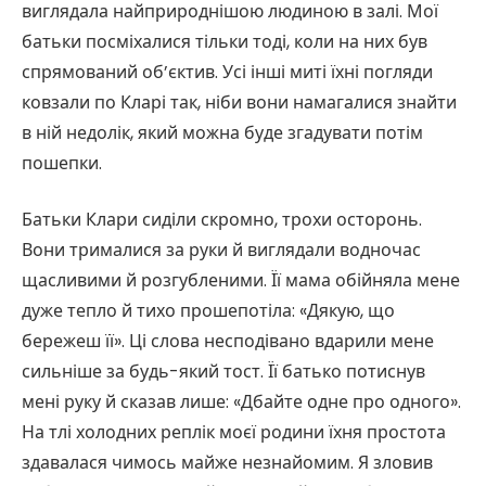
виглядала найприроднішою людиною в залі. Мої
батьки посміхалися тільки тоді, коли на них був
спрямований об’єктив. Усі інші миті їхні погляди
ковзали по Кларі так, ніби вони намагалися знайти
в ній недолік, який можна буде згадувати потім
пошепки.
Батьки Клари сиділи скромно, трохи осторонь.
Вони трималися за руки й виглядали водночас
щасливими й розгубленими. Її мама обійняла мене
дуже тепло й тихо прошепотіла: «Дякую, що
бережеш її». Ці слова несподівано вдарили мене
сильніше за будь-який тост. Її батько потиснув
мені руку й сказав лише: «Дбайте одне про одного».
На тлі холодних реплік моєї родини їхня простота
здавалася чимось майже незнайомим. Я зловив