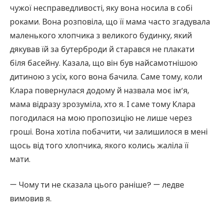
чужої несправедливості, яку вона носила в собі
роками. Вона розповіла, що її мама часто згадувала
маленького хлопчика з великого будинку, який
дякував їй за бутерброди й старався не плакати
біля басейну. Казала, що він був найсамотнішою
дитиною з усіх, кого вона бачила. Саме тому, коли
Клара повернулася додому й назвала моє ім’я,
мама відразу зрозуміла, хто я. І саме тому Клара
погодилася на мою пропозицію не лише через
гроші. Вона хотіла побачити, чи залишилося в мені
щось від того хлопчика, якого колись жаліла її
мати.
— Чому ти не сказала цього раніше? — ледве
вимовив я.