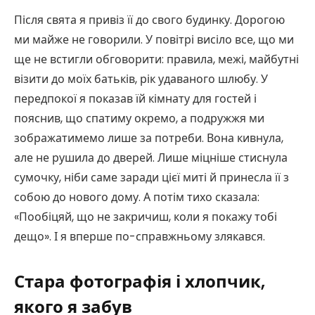
Після свята я привіз її до свого будинку. Дорогою
ми майже не говорили. У повітрі висіло все, що ми
ще не встигли обговорити: правила, межі, майбутні
візити до моїх батьків, рік удаваного шлюбу. У
передпокої я показав їй кімнату для гостей і
пояснив, що спатиму окремо, а подружжя ми
зображатимемо лише за потреби. Вона кивнула,
але не рушила до дверей. Лише міцніше стиснула
сумочку, ніби саме заради цієї миті й принесла її з
собою до нового дому. А потім тихо сказала:
«Пообіцяй, що не закричиш, коли я покажу тобі
дещо». І я вперше по-справжньому злякався.
Стара фотографія і хлопчик,
якого я забув