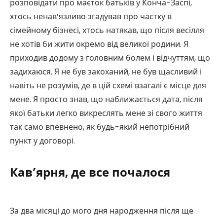
розповідати про маєток батьків у Конча-Заспі,
хтось ненав’язливо згадував про частку в
сімейному бізнесі, хтось натякав, що після весілля
не хотів би жити окремо від великої родини. Я
приходив додому з головним болем і відчуттям, що
задихаюся. Я не був закоханий, не був щасливий і
навіть не розумів, де в цій схемі взагалі є місце для
мене. Я просто знав, що наближається дата, після
якої батьки легко викреслять мене зі свого життя
так само впевнено, як будь-який непотрібний
пункт у договорі.
Кав’ярня, де все почалося
За два місяці до мого дня народження після ще