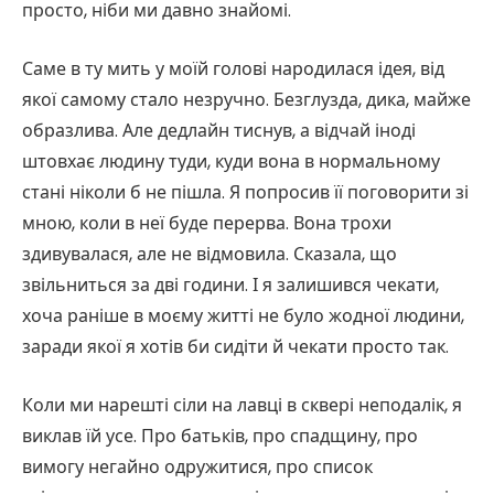
просто, ніби ми давно знайомі.
Саме в ту мить у моїй голові народилася ідея, від
якої самому стало незручно. Безглузда, дика, майже
образлива. Але дедлайн тиснув, а відчай іноді
штовхає людину туди, куди вона в нормальному
стані ніколи б не пішла. Я попросив її поговорити зі
мною, коли в неї буде перерва. Вона трохи
здивувалася, але не відмовила. Сказала, що
звільниться за дві години. І я залишився чекати,
хоча раніше в моєму житті не було жодної людини,
заради якої я хотів би сидіти й чекати просто так.
Коли ми нарешті сіли на лавці в сквері неподалік, я
виклав їй усе. Про батьків, про спадщину, про
вимогу негайно одружитися, про список