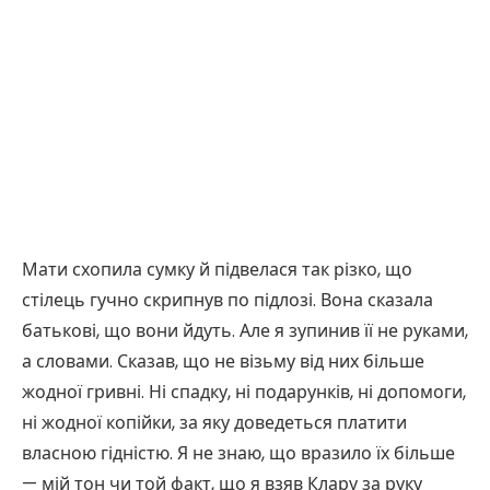
Мати схопила сумку й підвелася так різко, що
стілець гучно скрипнув по підлозі. Вона сказала
батькові, що вони йдуть. Але я зупинив її не руками,
а словами. Сказав, що не візьму від них більше
жодної гривні. Ні спадку, ні подарунків, ні допомоги,
ні жодної копійки, за яку доведеться платити
власною гідністю. Я не знаю, що вразило їх більше
— мій тон чи той факт, що я взяв Клару за руку