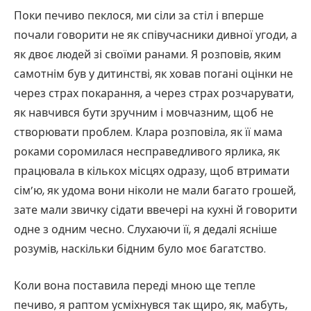
Поки печиво пеклося, ми сіли за стіл і вперше
почали говорити не як співучасники дивної угоди, а
як двоє людей зі своїми ранами. Я розповів, яким
самотнім був у дитинстві, як ховав погані оцінки не
через страх покарання, а через страх розчарувати,
як навчився бути зручним і мовчазним, щоб не
створювати проблем. Клара розповіла, як її мама
роками соромилася несправедливого ярлика, як
працювала в кількох місцях одразу, щоб втримати
сім’ю, як удома вони ніколи не мали багато грошей,
зате мали звичку сідати ввечері на кухні й говорити
одне з одним чесно. Слухаючи її, я дедалі ясніше
розумів, наскільки бідним було моє багатство.
Коли вона поставила переді мною ще тепле
печиво, я раптом усміхнувся так щиро, як, мабуть,