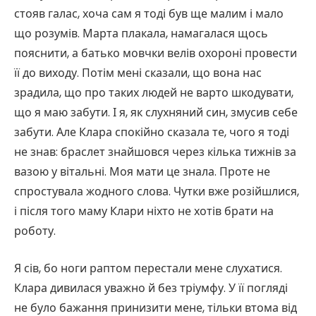
стояв галас, хоча сам я тоді був ще малим і мало
що розумів. Марта плакала, намагалася щось
пояснити, а батько мовчки велів охороні провести
її до виходу. Потім мені сказали, що вона нас
зрадила, що про таких людей не варто шкодувати,
що я маю забути. І я, як слухняний син, змусив себе
забути. Але Клара спокійно сказала те, чого я тоді
не знав: браслет знайшовся через кілька тижнів за
вазою у вітальні. Моя мати це знала. Проте не
спростувала жодного слова. Чутки вже розійшлися,
і після того маму Клари ніхто не хотів брати на
роботу.
Я сів, бо ноги раптом перестали мене слухатися.
Клара дивилася уважно й без тріумфу. У її погляді
не було бажання принизити мене, тільки втома від