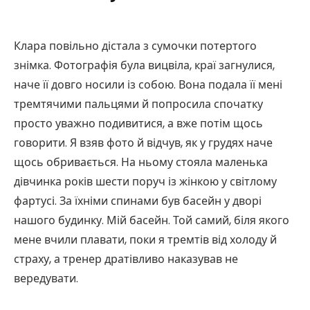
Клара повільно дістала з сумочки потертого
знімка. Фотографія була вицвіла, краї загнулися,
наче її довго носили із собою. Вона подала її мені
тремтячими пальцями й попросила спочатку
просто уважно подивитися, а вже потім щось
говорити. Я взяв фото й відчув, як у грудях наче
щось обривається. На ньому стояла маленька
дівчинка років шести поруч із жінкою у світлому
фартусі. За їхніми спинами був басейн у дворі
нашого будинку. Мій басейн. Той самий, біля якого
мене вчили плавати, поки я тремтів від холоду й
страху, а тренер дратівливо наказував не
вередувати.