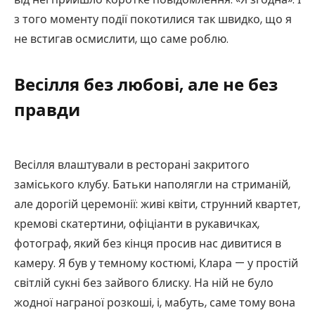
з того моменту події покотилися так швидко, що я
не встигав осмислити, що саме роблю.
Весілля без любові, але не без
правди
Весілля влаштували в ресторані закритого
заміського клубу. Батьки наполягли на стриманій,
але дорогій церемонії: живі квіти, струнний квартет,
кремові скатертини, офіціанти в рукавичках,
фотограф, який без кінця просив нас дивитися в
камеру. Я був у темному костюмі, Клара — у простій
світлій сукні без зайвого блиску. На ній не було
жодної награної розкоші, і, мабуть, саме тому вона