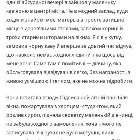
однієї абсурдної вечері я зайшов у маленьку
кав’ярню в центрі міста. Не в модний заклад, куди
ходили знайомі моєї матері, а в просте затишне
місце з дерев’яними столами, запахом кориці й
трохи старими шторами на вікнах. Я сів у кутку,
замовив чорну каву й вперше за довгий час відчув,
що навколо немає жодної людини, яка щось від
мене хоче. Саме там я помітив її — дівчину, яка
обслуговувала відвідувачів легко, без награності, з
живою усмішкою і теплом, яке не можна підробити.
Вона встигала всюди. Підлила чай літній пані біля
вікна, пожартувала з хлопцем-студентом, який
розлив сироп, підняла серветку маленькій дівчинці,
не забула жодного замовлення, хоча нічого не
записувала. У її рухах не було метушні, лише