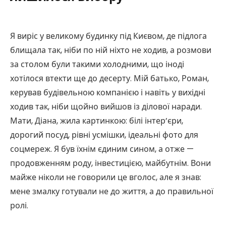
Я виріс у великому будинку під Києвом, де підлога
блищала так, ніби по ній ніхто не ходив, а розмови
за столом були такими холодними, що іноді
хотілося втекти ще до десерту. Мій батько, Роман,
керував будівельною компанією і навіть у вихідні
ходив так, ніби щойно вийшов із ділової наради.
Мати, Діана, жила картинкою: білі інтер’єри,
дорогий посуд, рівні усмішки, ідеальні фото для
соцмереж. Я був їхнім єдиним сином, а отже —
продовженням роду, інвестицією, майбутнім. Вони
майже ніколи не говорили це вголос, але я знав:
мене змалку готували не до життя, а до правильної
ролі.