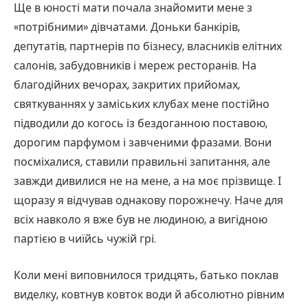
Ще в юності мати почала знайомити мене з
«потрібними» дівчатами. Доньки банкірів,
депутатів, партнерів по бізнесу, власників елітних
салонів, забудовників і мереж ресторанів. На
благодійних вечорах, закритих прийомах,
святкуваннях у заміських клубах мене постійно
підводили до когось із бездоганною поставою,
дорогим парфумом і завченими фразами. Вони
посміхалися, ставили правильні запитання, але
завжди дивилися не на мене, а на моє прізвище. І
щоразу я відчував однакову порожнечу. Наче для
всіх навколо я вже був не людиною, а вигідною
партією в чиїйсь чужій грі.
Коли мені виповнилося тридцять, батько поклав
виделку, ковтнув ковток води й абсолютно рівним