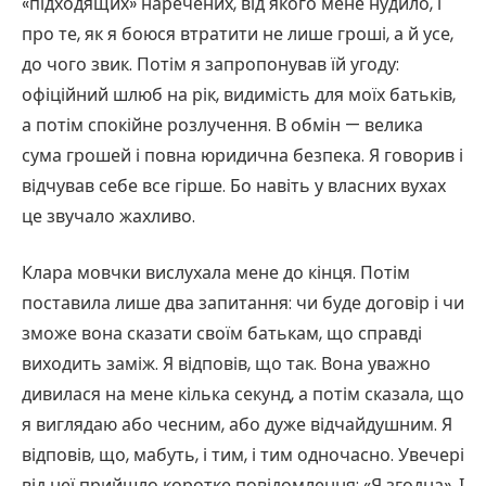
«підходящих» наречених, від якого мене нудило, і
про те, як я боюся втратити не лише гроші, а й усе,
до чого звик. Потім я запропонував їй угоду:
офіційний шлюб на рік, видимість для моїх батьків,
а потім спокійне розлучення. В обмін — велика
сума грошей і повна юридична безпека. Я говорив і
відчував себе все гірше. Бо навіть у власних вухах
це звучало жахливо.
Клара мовчки вислухала мене до кінця. Потім
поставила лише два запитання: чи буде договір і чи
зможе вона сказати своїм батькам, що справді
виходить заміж. Я відповів, що так. Вона уважно
дивилася на мене кілька секунд, а потім сказала, що
я виглядаю або чесним, або дуже відчайдушним. Я
відповів, що, мабуть, і тим, і тим одночасно. Увечері
від неї прийшло коротке повідомлення: «Я згодна». І