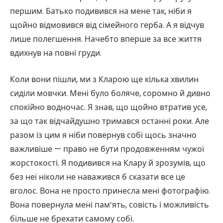
першим. Батько подивився на мене так, ніби я
щойно відмовився від сімейного герба. А я відчув
лише полегшення. Начебто вперше за все життя
вдихнув на повні груди.
Коли вони пішли, ми з Кларою ще кілька хвилин
сиділи мовчки. Мені було боляче, соромно й дивно
спокійно водночас. Я знав, що щойно втратив усе,
за що так відчайдушно тримався останні роки. Але
разом із цим я ніби повернув собі щось значно
важливіше — право не бути продовженням чужої
жорстокості. Я подивився на Клару й зрозумів, що
без неї ніколи не наважився б сказати все це
вголос. Вона не просто принесла мені фотографію.
Вона повернула мені пам’ять, совість і можливість
більше не брехати самому собі.