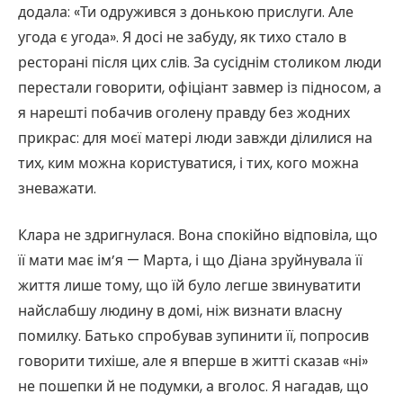
додала: «Ти одружився з донькою прислуги. Але
угода є угода». Я досі не забуду, як тихо стало в
ресторані після цих слів. За сусіднім столиком люди
перестали говорити, офіціант завмер із підносом, а
я нарешті побачив оголену правду без жодних
прикрас: для моєї матері люди завжди ділилися на
тих, ким можна користуватися, і тих, кого можна
зневажати.
Клара не здригнулася. Вона спокійно відповіла, що
її мати має ім’я — Марта, і що Діана зруйнувала її
життя лише тому, що їй було легше звинуватити
найслабшу людину в домі, ніж визнати власну
помилку. Батько спробував зупинити її, попросив
говорити тихіше, але я вперше в житті сказав «ні»
не пошепки й не подумки, а вголос. Я нагадав, що