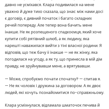
давно не усміхався. Клара подивилася на мене
уважно й дуже тихо сказала, що знає: між нами досі
є договір, є дивний початок і багато складних
речей попереду. Але тепер вона бачить мене
інакше. Не як розпещеного спадкоємця, який хоче
купити собі рятівний шлюб, а як людину, яка
нарешті наважилася вийти з тіні власної родини. Я
відповів, що теж бачу її інакше — не як жінку, яка
погодилася на угоду, а як ту, що принесла в мій дім
правду, не зруйнувавши мене, а врятувавши.
— Може, спробуємо почати спочатку? — спитав я.
— Не як чоловік і дружина за договором. А як двоє
людей, які хочуть познайомитися по-справжньому.
Клара усміхнулася, відламала шматочок печива й