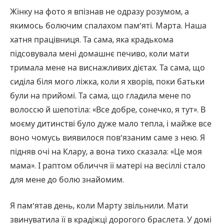
Жінку на фото я впізнав не одразу розумом, а
якимось болючим спалахом пам’яті. Марта. Наша
хатня працівниця. Та сама, яка крадькома
підсовувала мені домашнє печиво, коли мати
тримала мене на виснажливих дієтах. Та сама, що
сиділа біля мого ліжка, коли я хворів, поки батьки
були на прийомі. Та сама, що гладила мене по
волоссю й шепотіла: «Все добре, сонечко, я тут». В
моєму дитинстві було дуже мало тепла, і майже все
воно чомусь виявилося пов’язаним саме з нею. Я
підняв очі на Клару, а вона тихо сказала: «Це моя
мама». І раптом обличчя її матері на весіллі стало
для мене до болю знайомим.
Я пам’ятав день, коли Марту звільнили. Мати
звинуватила її в крадіжці дорогого браслета. У домі