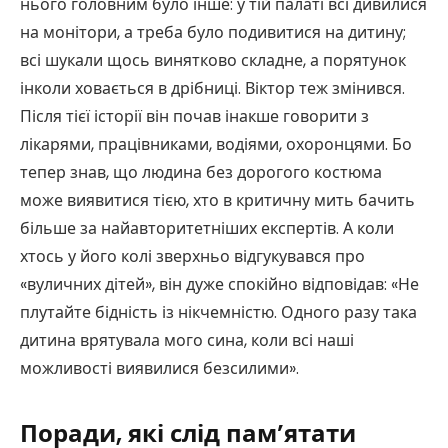
нього головним було інше: у тій палаті всі дивилися
на монітори, а треба було подивитися на дитину;
всі шукали щось винятково складне, а порятунок
інколи ховається в дрібниці. Віктор теж змінився.
Після тієї історії він почав інакше говорити з
лікарями, працівниками, водіями, охоронцями. Бо
тепер знав, що людина без дорогого костюма
може виявитися тією, хто в критичну мить бачить
більше за найавторитетніших експертів. А коли
хтось у його колі зверхньо відгукувався про
«вуличних дітей», він дуже спокійно відповідав: «Не
плутайте бідність із нікчемністю. Одного разу така
дитина врятувала мого сина, коли всі наші
можливості виявилися безсилими».
Поради, які слід пам’ятати