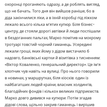
охоронці проганяють одразу, а де роблять вигляд,
що не бачать. Того дня він вийшов раніше, бо в
діда закінчилися ліки, а в їхній коробці під ліжком
лежало всього кілька м’ятих купюр. Біля бізнес-
центру, де стояли дорогі автівки й люди поспішали
в бездоганних пальтах, Марко помітив на мокрому
тротуарі товстий чорний гаманець. Усередині
лежали гроші, яких йому з дідом вистачило б
надовго, банківські картки й візитівка з тисненням:
«Віктор Коваленко, генеральний директор». Це ім’я
хлопчик чув навіть на вулиці. Про нього говорили
в новинах, у маршрутках, біля кіосків: один із
найбагатших людей країни, власник холдингів,
благодійних фондів і кількох великих підприємств.
Марко довго дивився на купюри. Потім згадав
дідові слова, щільно закрив гаманець і вирішив