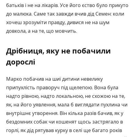
батьків і не на лікарів. Усе його єство було прикуто
до малюка. Саме так завжди вчив дід Семен: коли
хочеш зрозуміти правду, дивися не на шум
довкола, а на те, що мовчить.
Дрібниця, яку не побачили
дорослі
Марко побачив на шиї дитини невелику
припухлість праворуч під щелепою. Вона була
надто рівною, надто локальною, не схожою на те,
як, на його уявлення, мала б виглядати пухлина чи
внутрішнє утворення. Він кілька разів бачив, як у
бездомних собак чи кошенят щось застрягало в
горлі, як дід рятував курку в селі ще багато років