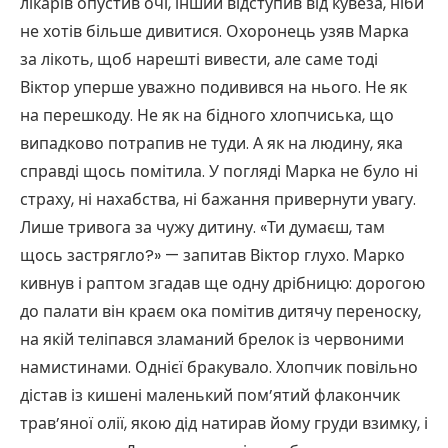
лікарів опустив очі, інший відступив від кувеза, ніби
не хотів більше дивитися. Охоронець узяв Марка
за лікоть, щоб нарешті вивести, але саме тоді
Віктор уперше уважно подивився на нього. Не як
на перешкоду. Не як на бідного хлопчиська, що
випадково потрапив не туди. А як на людину, яка
справді щось помітила. У погляді Марка не було ні
страху, ні нахабства, ні бажання привернути увагу.
Лише тривога за чужу дитину. «Ти думаєш, там
щось застрягло?» — запитав Віктор глухо. Марко
кивнув і раптом згадав ще одну дрібницю: дорогою
до палати він краєм ока помітив дитячу переноску,
на якій теліпався зламаний брелок із червоними
намистинами. Однієї бракувало. Хлопчик повільно
дістав із кишені маленький пом’ятий флакончик
трав’яної олії, якою дід натирав йому груди взимку, і