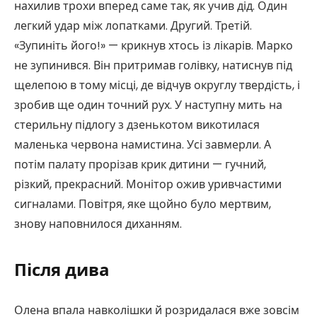
нахилив трохи вперед саме так, як учив дід. Один
легкий удар між лопатками. Другий. Третій.
«Зупиніть його!» — крикнув хтось із лікарів. Марко
не зупинився. Він притримав голівку, натиснув під
щелепою в тому місці, де відчув округлу твердість, і
зробив ще один точний рух. У наступну мить на
стерильну підлогу з дзенькотом викотилася
маленька червона намистина. Усі завмерли. А
потім палату прорізав крик дитини — гучний,
різкий, прекрасний. Монітор ожив уривчастими
сигналами. Повітря, яке щойно було мертвим,
знову наповнилося диханням.
Після дива
Олена впала навколішки й розридалася вже зовсім