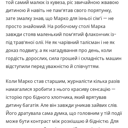
той самий малюк із кувеза, ріс звичайною жвавою
дитиною й навіть не пам’ятав свого порятунку,
зате змалку знав, що Марко для їхньої сім’ї — не
просто знайомий. На робочому столі Марка
завжди стояв маленький пом’ятий флакончик із-
під трав’яної олії. Не як чарівний талісман і не як
доказ подвигу, а як нагадування про день, коли
гордість дорослих, сила грошей і складність машин
відступили перед уважністю й співчуттям.
Коли Марко став старшим, журналісти кілька разів
намагалися зробити з нього красиву сенсацію —
історію про бідного хлопчика, який врятував
дитину багатія. Але він завжди уникав зайвих слів.
Його дратувала сама думка, що головним у тій події
може бути контраст між розкішшю й бідністю. Для