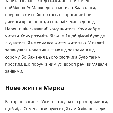
запитав інакше: «Тоді скажи, чого ти хочеш
найбільше?» Марко довго мовчав. Здавалося,
вперше в житті його хтось не проганяв і не
дивився крізь нього, а справді чекав відповіді.
Нарешті він сказав: «Я хочу вчитися. Хочу добре
читати. Хочу розуміти більше. І щоб дідові було де
лікуватися. Я не хочу все життя жити так». У палаті
запанувала нова тиша — не від розпачу, а від
сорому. Бо бажання цього хлопчика було таким
простим, що поруч із ним усі дорогі речі виглядали
зайвими.
Нове життя Марка
Віктор не вагався. Уже того ж дня він розпорядився,
щоб діда Семена оглянули в цій самій лікарні, а для