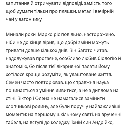
запитання й отримувати відповіді, замість того
щоб думати тільки про пляшки, метал і вечірній
чай у вагончику.
Минали роки. Марко ріс повільно, насторожено,
ніби не до кінця вірив, що добрі зміни можуть
тривати довше кількох днів. Він багато читав,
надолужував прогаяне, особливо любив біологію й
анатомію, бо після тієї лікарняної палати йому
хотілося краще розуміти, як улаштоване життя.
Семен часто повторював, що справжня наука
починається з уміння дивитися, а не з диплома на
стіні. Віктор і Олена не намагалися замінити
хлопчикові родину, але були поруч у найважливіші
моменти: на першому шкільному святі, на врученні
табеля, на вступі до коледжу. Їхній син Андрійко,