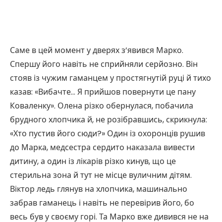
Саме в цей момент у дверях з’явився Марко.
Спершу його навіть не сприйняли серйозно. Він
стояв із чужим гаманцем у простягнутій руці й тихо
казав: «Вибачте… Я прийшов повернути це пану
Коваленку». Олена різко обернулася, побачила
брудного хлопчика й, не розібравшись, скрикнула:
«Хто пустив його сюди?» Один із охоронців рушив
до Марка, медсестра сердито наказала вивести
дитину, а один із лікарів різко кинув, що це
стерильна зона й тут не місце вуличним дітям.
Віктор ледь глянув на хлопчика, машинально
забрав гаманець і навіть не перевірив його, бо
весь був у своєму горі. Та Марко вже дивився не на