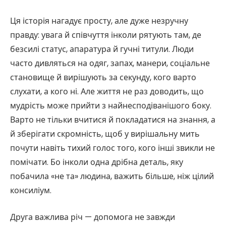
Ця історія нагадує просту, але дуже незручну
правду: увага й співчуття інколи рятують там, де
безсилі статус, апаратура й гучні титули. Люди
часто дивляться на одяг, запах, манери, соціальне
становище й вирішують за секунду, кого варто
слухати, а кого ні. Але життя не раз доводить, що
мудрість може прийти з найнесподіванішого боку.
Варто не тільки вчитися й покладатися на знання, а
й зберігати скромність, щоб у вирішальну мить
почути навіть тихий голос того, кого інші звикли не
помічати. Бо інколи одна дрібна деталь, яку
побачила «не та» людина, важить більше, ніж цілий
консиліум.
Друга важлива річ — допомога не завжди