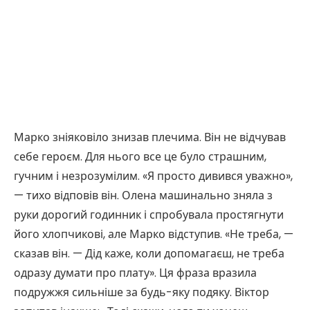
Марко зніяковіло знизав плечима. Він не відчував
себе героєм. Для нього все це було страшним,
гучним і незрозумілим. «Я просто дивився уважно»,
— тихо відповів він. Олена машинально зняла з
руки дорогий годинник і спробувала простягнути
його хлопчикові, але Марко відступив. «Не треба, —
сказав він. — Дід каже, коли допомагаєш, не треба
одразу думати про плату». Ця фраза вразила
подружжя сильніше за будь-яку подяку. Віктор