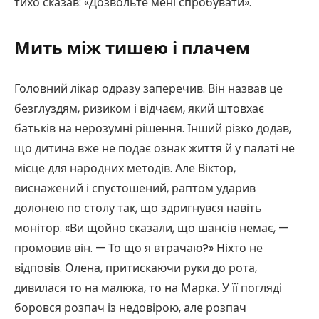
тихо сказав: «Дозвольте мені спробувати».
Мить між тишею і плачем
Головний лікар одразу заперечив. Він назвав це
безглуздям, ризиком і відчаєм, який штовхає
батьків на нерозумні рішення. Інший різко додав,
що дитина вже не подає ознак життя й у палаті не
місце для народних методів. Але Віктор,
виснажений і спустошений, раптом ударив
долонею по столу так, що здригнувся навіть
монітор. «Ви щойно сказали, що шансів немає, —
промовив він. — То що я втрачаю?» Ніхто не
відповів. Олена, притискаючи руки до рота,
дивилася то на малюка, то на Марка. У її погляді
боровся розпач із недовірою, але розпач