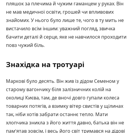
пляшок за плечима й чужим гаманцем у руках. Він
не мав медичної освіти, грошей чи впливових
знайомих. У нього було лише те, чого в ту мить не
вистачило всім іншим: уважний погляд, звичка
бачити деталі й серце, яке не навчилося проходити
повз чужий біль.
Знахідка на тротуарі
Маркові було десять. Він жив із дідом Семеном у
старому вагончику біля залізничних колій на
околиці Києва, там, де вночі довго гупали колеса
товарних потягів, а взимку вітер свистів у щілинах
так, ніби хотів забрати останнє тепло. Мати
хлопчика зникла з його життя давно, батька він не
пам’ятав зовсім, і весь його світ тримався на дідові