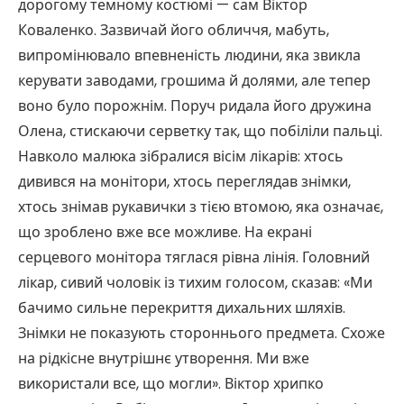
дорогому темному костюмі — сам Віктор
Коваленко. Зазвичай його обличчя, мабуть,
випромінювало впевненість людини, яка звикла
керувати заводами, грошима й долями, але тепер
воно було порожнім. Поруч ридала його дружина
Олена, стискаючи серветку так, що побіліли пальці.
Навколо малюка зібралися вісім лікарів: хтось
дивився на монітори, хтось переглядав знімки,
хтось знімав рукавички з тією втомою, яка означає,
що зроблено вже все можливе. На екрані
серцевого монітора тяглася рівна лінія. Головний
лікар, сивий чоловік із тихим голосом, сказав: «Ми
бачимо сильне перекриття дихальних шляхів.
Знімки не показують стороннього предмета. Схоже
на рідкісне внутрішнє утворення. Ми вже
використали все, що могли». Віктор хрипко