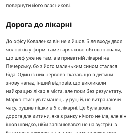
повернути його власникові.
Дорога до лікарні
До офісу Коваленка він не дійшов. Біля входу двоє
чоловіків у формі саме гарячково обговорювали,
що шеф уже не там, а в приватній лікарні на
Печерську, бо з його маленьким сином сталася
біда. Один із них нервово сказав, що в дитини
знову напад, інший відповів, що викликали
найкращих лікарів міста, але поки без результату.
Марко стиснув гаманець у руці й, не витрачаючи
часу, рушив пішки в бік лікарні. Це була довга
дорога для дитини, яка з ранку нічого не їла, але він
ішов швидко, ніби запізнювався не на зустріч із
багатою людиною, а на щось по-справжньому