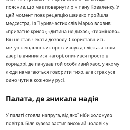
пояснив, що має повернути річ пану Коваленку. У
цей момент повз рецепцію швидко пройшла
медсестра, і з її уривчастих слів Марко вловив:
«приватне крило», «дитина не дихає», «терміново».
Він не став чекати дозволу. Скориставшись
метушнею, хлопчик прослизнув до ліфта, а коли
двері відчинилися нагорі, опинився просто в
коридорі, де панував той особливий хаос, у якому
люди намагаються говорити тихо, але страх усе
одно чути в кожному русі.
Палата, де зникала надія
У палаті стояла напруга, від якої ніби холонуло
повітря. Біля кувеза застиг високий чоловік у