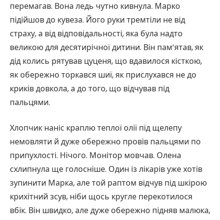
перемагав. Вона ледь чутно кивнула. Марко
підійшов до кувеза. Його руки тремтіли не від
страху, а від відповідальності, яка була надто
великою для десятирічної дитини. Він пам’ятав, як
дід колись рятував цуценя, що вдавилося кісткою,
як обережно торкався шиї, як прислухався не до
криків довкола, а до того, що відчував під
пальцями.
Хлопчик наніс краплю теплої олії під щелепу
немовляти й дуже обережно провів пальцями по
припухлості. Нічого. Монітор мовчав. Олена
схлипнула ще голосніше. Один із лікарів уже хотів
зупинити Марка, але той раптом відчув під шкірою
крихітний зсув, ніби щось кругле перекотилося
вбік. Він швидко, але дуже обережно підняв малюка,