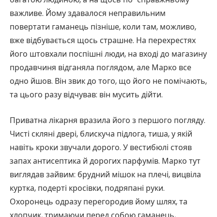
важливе. Йому здавалося неправильним
повертати гаманець пізніше, коли там, можливо,
вже відбувається щось страшне. На перехрестях
його штовхали поспішні люди, на вході до магазину
продавчиня відганяла поглядом, але Марко все
одно йшов. Він звик до того, що його не помічають,
та цього разу відчував: він мусить дійти.
Приватна лікарня вразила його з першого погляду.
Чисті скляні двері, блискуча підлога, тиша, у якій
навіть кроки звучали дорого. У вестибюлі стояв
запах антисептика й дорогих парфумів. Марко тут
виглядав зайвим: брудний мішок на плечі, вицвіла
куртка, подерті кросівки, подряпані руки.
Охоронець одразу перегородив йому шлях, та
хлопчик, тримаючи перед собою гаманець,