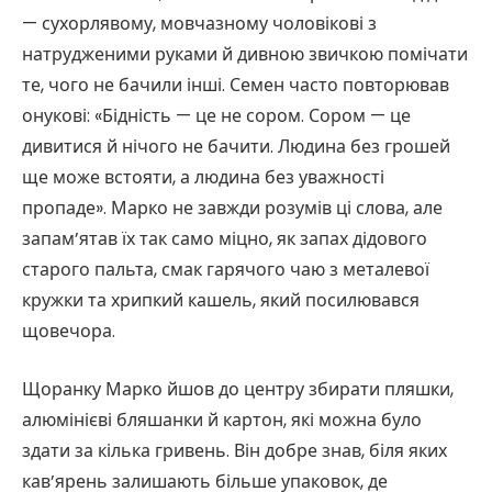
— сухорлявому, мовчазному чоловікові з
натрудженими руками й дивною звичкою помічати
те, чого не бачили інші. Семен часто повторював
онукові: «Бідність — це не сором. Сором — це
дивитися й нічого не бачити. Людина без грошей
ще може встояти, а людина без уважності
пропаде». Марко не завжди розумів ці слова, але
запам’ятав їх так само міцно, як запах дідового
старого пальта, смак гарячого чаю з металевої
кружки та хрипкий кашель, який посилювався
щовечора.
Щоранку Марко йшов до центру збирати пляшки,
алюмінієві бляшанки й картон, які можна було
здати за кілька гривень. Він добре знав, біля яких
кав’ярень залишають більше упаковок, де