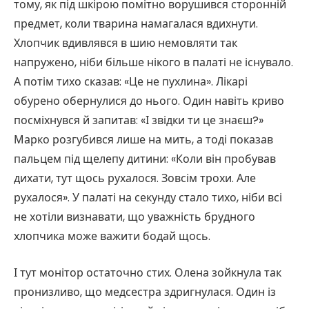
тому, як під шкірою помітно ворушився сторонній
предмет, коли тварина намагалася вдихнути.
Хлопчик вдивлявся в шию немовляти так
напружено, ніби більше нікого в палаті не існувало.
А потім тихо сказав: «Це не пухлина». Лікарі
обурено обернулися до нього. Один навіть криво
посміхнувся й запитав: «І звідки ти це знаєш?»
Марко розгубився лише на мить, а тоді показав
пальцем під щелепу дитини: «Коли він пробував
дихати, тут щось рухалося. Зовсім трохи. Але
рухалося». У палаті на секунду стало тихо, ніби всі
не хотіли визнавати, що уважність брудного
хлопчика може важити бодай щось.
І тут монітор остаточно стих. Олена зойкнула так
пронизливо, що медсестра здригнулася. Один із