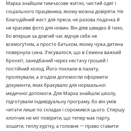
Марка знайшли тимчасове житло, чистий одяг і
соціального працівника, якому можна довіряти. Не
благодійний жест для преси, не разова подачка й
не красиве фото для новин. Він діяв швидко й тихо,
бо вперше за довгий час відчув себе не
всемогутнім, а просто батьком, якому чужа дитина
повернула сина. З’ясувалося, що в Семена важкий
бронхіт, занедбаний через нестачу грошей і
постійний холод. Його поклали в палату,
пролікували, а згодом допомогли оформити
документи, яких бракувало для нормальної
медичної допомоги. Для Марка знайшли школу,
підготували індивідуальну програму, бо він умів
читати лише по складах і соромився цього. Спершу
хлопчик не міг повірити, що тепер має парту,
зошити, теплу куртку, а головне — право ставити