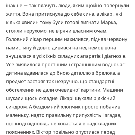
інакше — так плачуть люди, яким щойно повернули
життя. Вона притиснула до себе сина, а лікарі, які
кілька хвилин тому були готові вигнати Марка,
стояли нерухомо, не вірячи власним очам.
Головний лікар першим нахилився, підняв червону
намистину й довго дивився на неї, немов вона
знущалася з усіх їхніх складних апаратів і діагнозів.
Усе виявилося простішим і страшнішим водночас:
дитина вдавилася дрібною деталлю з брелока, а
предмет застряг так незручно, що стандартні
обстеження не дали очевидної картини. Машини
шукали щось складне. Лікарі шукали рідкісний
синдром. А бездомний хлопчик просто побачив
маленьку, надто правильну припухлість і згадав,
що іноді відповідь не ховається в надскладних
поясненнях. Віктор повільно опустився перед