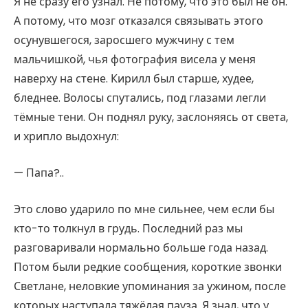
Я не сразу его узнал. Не потому, что это был не он.
А потому, что мозг отказался связывать этого
осунувшегося, заросшего мужчину с тем
мальчишкой, чья фотография висела у меня
наверху на стене. Кирилл был старше, худее,
бледнее. Волосы спутались, под глазами легли
тёмные тени. Он поднял руку, заслоняясь от света,
и хрипло выдохнул:
— Папа?..
Это слово ударило по мне сильнее, чем если бы
кто-то толкнул в грудь. Последний раз мы
разговаривали нормально больше года назад.
Потом были редкие сообщения, короткие звонки
Светлане, неловкие упоминания за ужином, после
которых наступала тяжёлая пауза. Я знал, что у