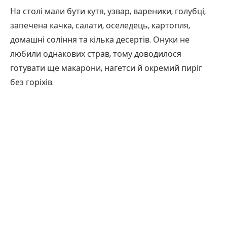
На столі мали бути кутя, узвар, вареники, голубці,
запечена качка, салати, оселедець, картопля,
домашні соління та кілька десертів. Онуки не
любили однакових страв, тому доводилося
готувати ще макарони, нагетси й окремий пиріг
без горіхів.