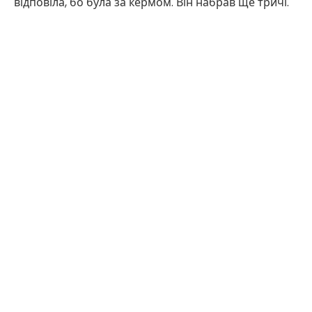
відповіла, бо була за кермом. Він набрав ще тричі.