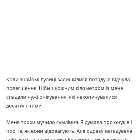
Коли знайомі вулиці залишилися позаду, я відчула
полегшення. Ніби з кожним кілометром із мене
спадали чужі очікування, які накопичувалися
десятиліттями.
Мене трохи мучило сумління. Я думала про онуків і
про те, як вони відреагують. Але одразу нагадувала
собі: діти не залишалися без дорослих. У кожного з